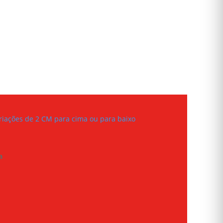
iações de 2 CM para cima ou para baixo
a