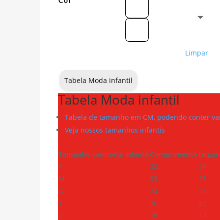
Cor
Limpar
Tabela Moda infantil
Tabela Moda infantil
Tabela de tamanho em CM, podendo conter var
Veja nossos tamanhos infantis
Tamanho camiseta infantil
Comprimento
largur
P
32
24
M
33
25
G
34
26
1
36
27
2
38
30