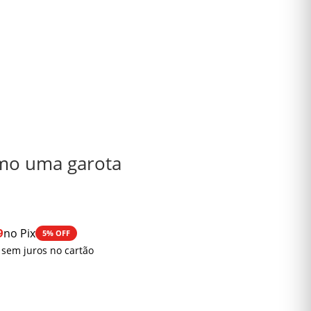
omo uma garota
9
no Pix
5% OFF
 sem juros no cartão