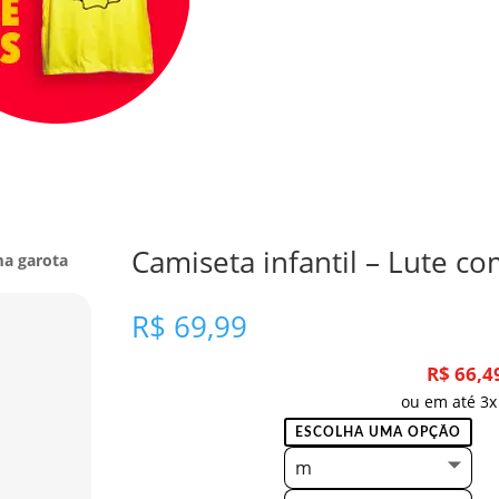
Camiseta infantil – Lute c
ma garota
R$
69,99
R$
66,4
ou em até 3x
m