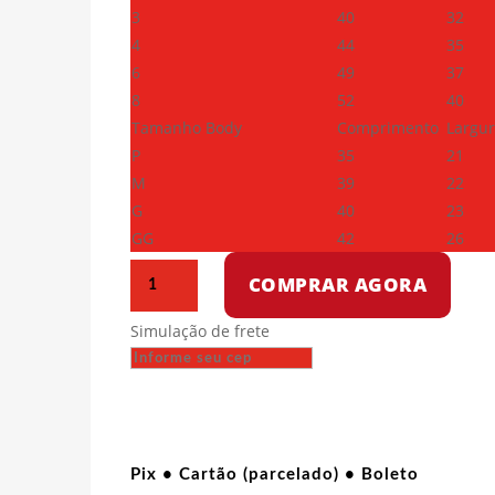
3
40
32
4
44
35
6
49
37
8
52
40
Tamanho Body
Comprimento
Largu
P
35
21
M
39
22
G
40
23
GG
42
26
Camiseta
COMPRAR AGORA
infantil
-
Simulação de frete
Lute
como
uma
garota
quantidade
Pix • Cartão (parcelado) • Boleto