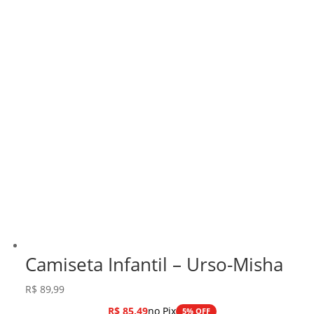
Camiseta Infantil – Urso-Misha
R$
89,99
R$
85,49
no Pix
5% OFF