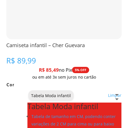
Camiseta infantil – Cher Guevara
R$
89,99
R$
85,49
no Pix
5% OFF
ou em até 3x sem juros no cartão
Cor
Limpar
Tabela Moda infantil
Tabela Moda infantil
Tabela de tamanho em CM, podendo conter
variações de 2 CM para cima ou para baixo