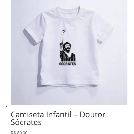
R$ 231,99.
R$ 197,19.
Camiseta Infantil – Doutor
Sócrates
R$
80,00