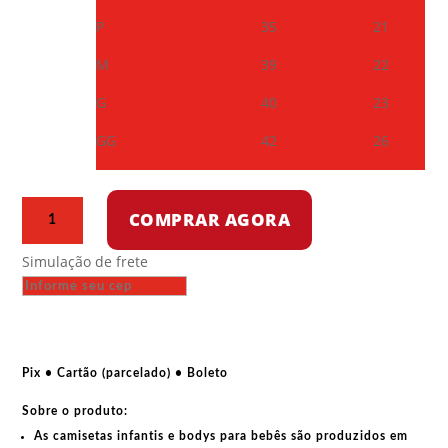
P
35
21
M
39
22
G
40
23
GG
42
26
Camiseta
COMPRAR AGORA
infantil
-
Simulação de frete
Cher
Guevara
quantidade
Pix • Cartão (parcelado) • Boleto
Sobre o produto:
As
camisetas infantis e bodys para bebês
são produzidos em