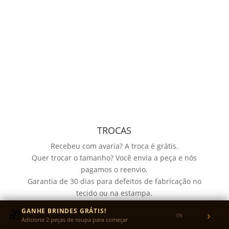
TROCAS
Recebeu com avaria? A troca é grátis.
Quer trocar o tamanho? Você envia a peça e nós
pagamos o reenvio.
Garantia de 30 dias para defeitos de fabricação no
tecido ou na estampa.
🎁
GANHE BRINDES GRÁTIS!
›
0%
Adicione 2 peças de roupa para começar