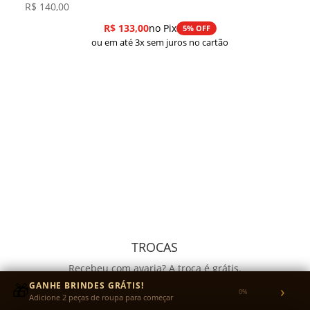
R$
140,00
R$
133,00
no Pix
5% OFF
ou em até 3x sem juros no cartão
TROCAS
Recebeu com avaria? A troca é grátis.
Quer trocar o tamanho? Você envia a peça e nós
🎁
GANHE BRINDES GRÁTIS!
›
0%
Adicione 2 peças de roupa para começar
pagamos o reenvio.