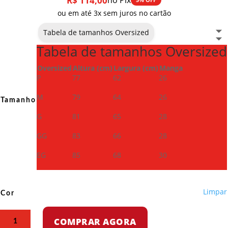
R$
114,00
no Pix
ou em até 3x sem juros no cartão
Tabela de tamanhos Oversized
Tabela de tamanhos Oversized
Oversized
Altura (cm)
Largura (cm)
Manga
P
77
62
26
M
79
64
26
Tamanho
G
81
65
28
GG
83
66
28
EG
85
68
30
Limpar
Cor
Camiseta
COMPRAR AGORA
Oversized