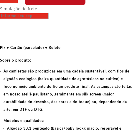
-
Simulação de frete
Hora
de
balburdia
quantidade
Pix • Cartão (parcelado) • Boleto
Sobre o produto:
As camisetas são produzidas em uma cadeia sustentável, com fios de
algodão ecológico
(baixa quantidade de agrotóxicos no cultivo) e
foco no meio ambiente do fio ao produto final. As
estampas
são feitas
em nosso ateliê paulistano, geralmente em
silk screen
(maior
durabilidade do desenho, das cores e do toque) ou, dependendo da
arte, em
DTF
ou
DTG
.
Modelos e qualidades:
Algodão 30.1 penteado (básica/baby look):
macio, respirável e