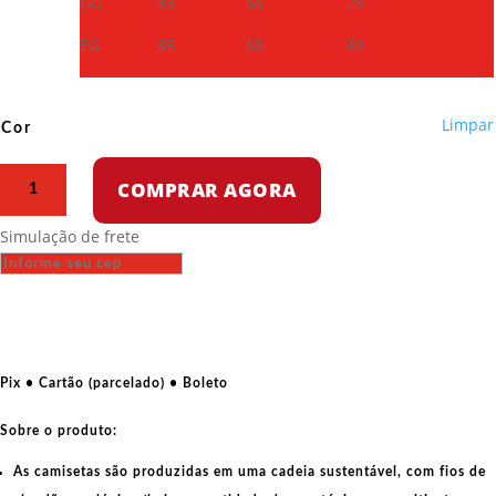
GG
83
66
28
EG
85
68
30
Limpar
Cor
Camiseta
COMPRAR AGORA
Oversized
-
Simulação de frete
Guilherme
Boulos
quantidade
Pix • Cartão (parcelado) • Boleto
Sobre o produto:
As camisetas são produzidas em uma cadeia sustentável, com fios de