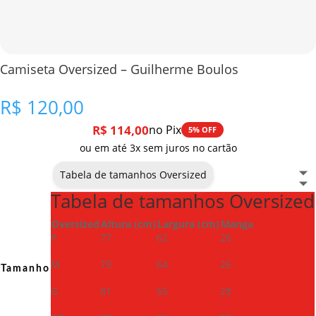
Camiseta Oversized – Guilherme Boulos
R$
120,00
R$
114,00
no Pix
5% OFF
ou em até 3x sem juros no cartão
Tabela de tamanhos Oversized
Tabela de tamanhos Oversized
Oversized
Altura (cm)
Largura (cm)
Manga
P
77
62
26
M
79
64
26
Tamanho
G
81
65
28