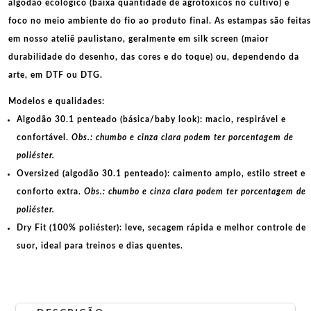
algodão ecológico
(baixa quantidade de agrotóxicos no cultivo) e
foco no meio ambiente do fio ao produto final. As
estampas
são feitas
em nosso ateliê paulistano, geralmente em
silk screen
(maior
durabilidade do desenho, das cores e do toque) ou, dependendo da
arte, em
DTF
ou
DTG
.
Modelos e qualidades:
Algodão 30.1 penteado (básica/baby look):
macio, respirável e
confortável.
Obs.: chumbo e cinza clara podem ter porcentagem de
poliéster.
Oversized (algodão 30.1 penteado):
caimento amplo, estilo street e
conforto extra.
Obs.: chumbo e cinza clara podem ter porcentagem de
poliéster.
Dry Fit (100% poliéster):
leve, secagem rápida e melhor controle de
suor, ideal para treinos e dias quentes.