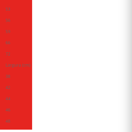
53
56
59
66
72
Largura (cm)
38
42
44
46
48