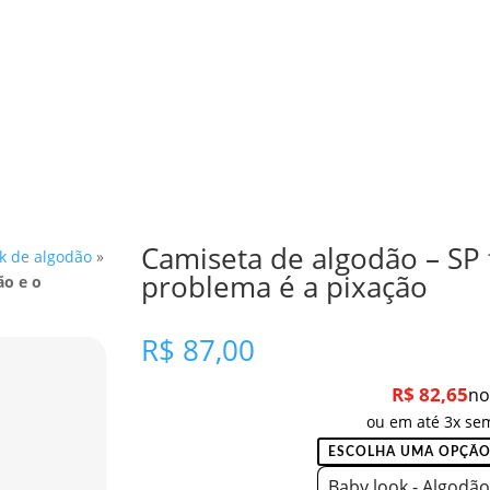
Camiseta de algodão – SP 
k de algodão
»
problema é a pixação
ão e o
R$
87,00
R$
82,65
no
ou em até 3x sem
Baby look - Algodão