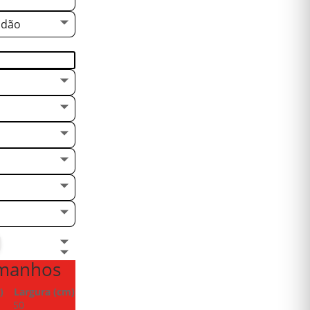
odão
amanhos
)
Largura (cm)
50