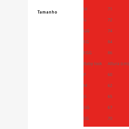
M
71
Tamanho
G
72
GG
74
EG
84
EGG
86
Baby look
Altura (cm)
P
60
M
62
G
65
GG
67
EG
70