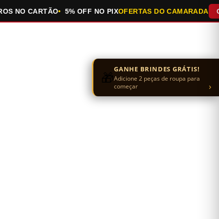
 NO CARTÃO
5% OFF NO PIX
OFERTAS DO CAMARADA
QUEI
GANHE BRINDES GRÁTIS!
🎁
Adicione 2 peças de roupa para
›
começar