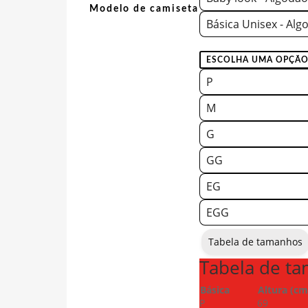
Modelo de camiseta
Básica Unisex - Alg
P
M
G
GG
EG
EGG
Tabela de tamanhos
Tabela de t
Básica
Altura (cm
P
69