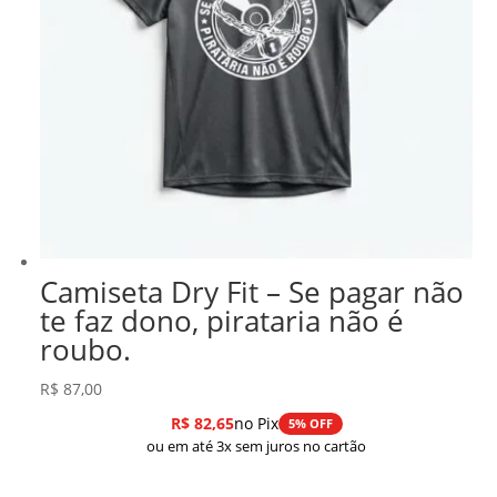
Camiseta Dry Fit – Se pagar não
te faz dono, pirataria não é
roubo.
R$
87,00
R$
82,65
no Pix
5% OFF
ou em até 3x sem juros no cartão