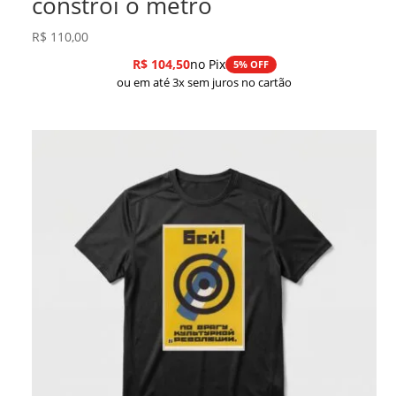
constrói o metrô
R$
110,00
R$
104,50
no Pix
5% OFF
ou em até 3x sem juros no cartão