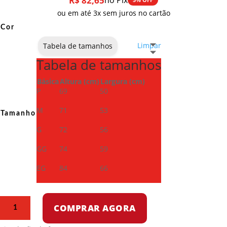
R$
82,65
no Pix
ou em até 3x sem juros no cartão
Cor
Limpar
Tabela de tamanhos
Tabela de tamanhos
Básica
Altura (cm)
Largura (cm)
P
69
50
M
71
53
Tamanho
G
72
56
GG
74
59
EG
84
66
Camiseta
COMPRAR AGORA
Dry
Fit