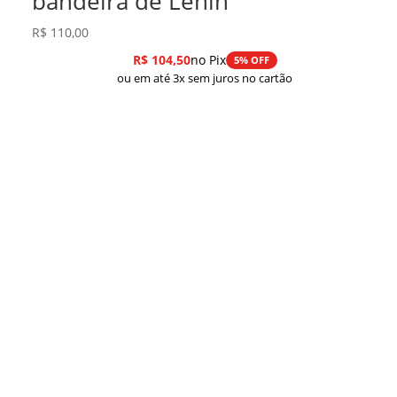
bandeira de Lênin
R$
110,00
R$
104,50
no Pix
5% OFF
ou em até 3x sem juros no cartão