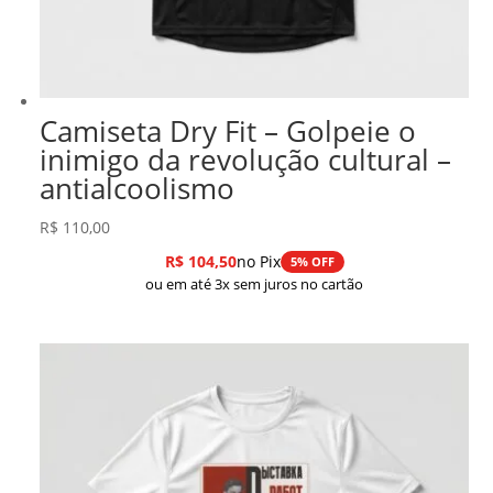
Camiseta Dry Fit – Golpeie o
inimigo da revolução cultural –
antialcoolismo
R$
110,00
R$
104,50
no Pix
5% OFF
ou em até 3x sem juros no cartão