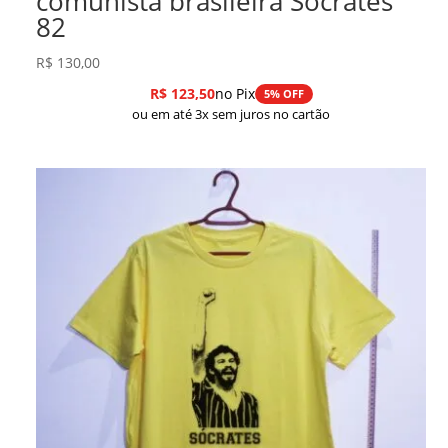
comunista brasileira Sócrates
82
R$
130,00
R$
123,50
no Pix
5% OFF
ou em até 3x sem juros no cartão