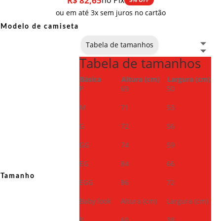
R$
82,65
no Pix
ou em até 3x sem juros no cartão
Modelo de camiseta
Tabela de tamanhos
Tabela de tamanhos
Básica
Altura (cm)
Largura (cm)
P
69
50
M
71
53
G
72
56
GG
74
59
EG
84
66
Tamanho
EGG
86
72
Baby look
Altura (cm)
Largura (cm)
P
60
38