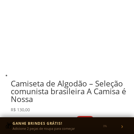
Camiseta de Algodão – Seleção
comunista brasileira A Camisa é
Nossa
R$
130,00
R$
123,50
no Pix
5% OFF
🎁
GANHE BRINDES GRÁTIS!
›
ou em até 3x sem juros no cartão
0%
Adicione 2 peças de roupa para começar