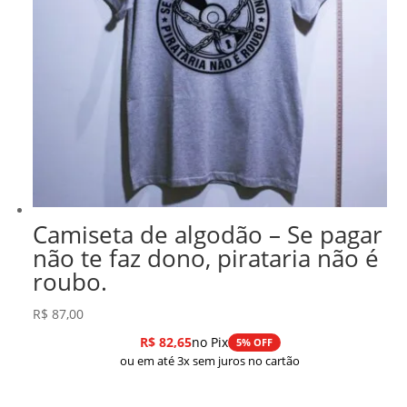
Camiseta de algodão – Se pagar
não te faz dono, pirataria não é
roubo.
R$
87,00
R$
82,65
no Pix
5% OFF
ou em até 3x sem juros no cartão