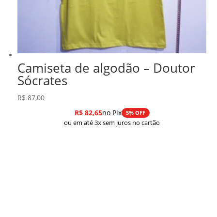
Camiseta de algodão – Doutor
Sócrates
R$
87,00
R$
82,65
no Pix
5% OFF
ou em até 3x sem juros no cartão