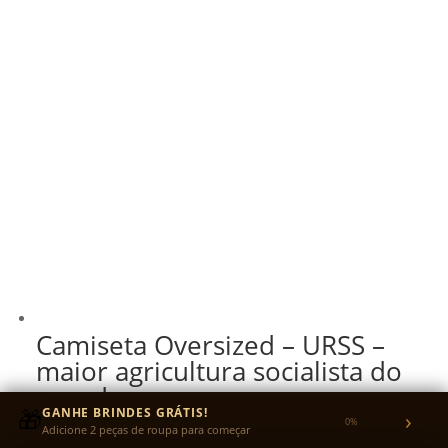
Camiseta Oversized – URSS –
maior agricultura socialista do
mundo
🎁
GANHE BRINDES GRÁTIS!
›
0%
Adicione 2 peças de roupa para começar
R$
140,00