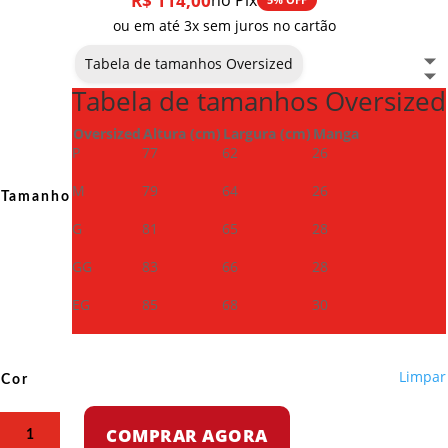
R$
114,00
no Pix
ou em até 3x sem juros no cartão
Tabela de tamanhos Oversized
Tabela de tamanhos Oversized
Oversized
Altura (cm)
Largura (cm)
Manga
P
77
62
26
M
79
64
26
Tamanho
G
81
65
28
GG
83
66
28
EG
85
68
30
Limpar
Cor
Camiseta
COMPRAR AGORA
Oversized