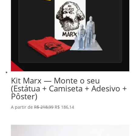
Kit Marx — Monte o seu
(Estátua + Camiseta + Adesivo +
Pôster)
O
O
A partir de
R$
218,99
R$
186,14
preço
preço
original
atual
era:
é: