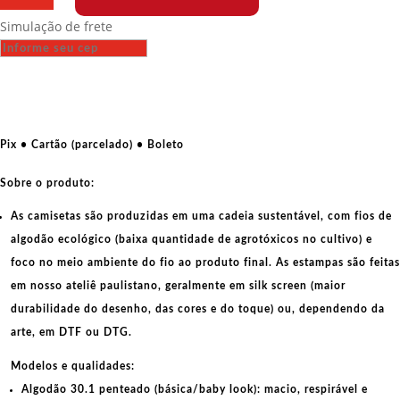
-
Simulação de frete
La
lutte
continue
-
Maio
de
Pix • Cartão (parcelado) • Boleto
68
quantidade
Sobre o produto:
As camisetas são produzidas em uma cadeia sustentável, com fios de
algodão ecológico
(baixa quantidade de agrotóxicos no cultivo) e
foco no meio ambiente do fio ao produto final. As
estampas
são feitas
em nosso ateliê paulistano, geralmente em
silk screen
(maior
durabilidade do desenho, das cores e do toque) ou, dependendo da
arte, em
DTF
ou
DTG
.
Modelos e qualidades:
Algodão 30.1 penteado (básica/baby look):
macio, respirável e