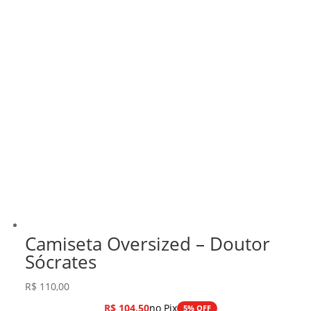
Camiseta Oversized – Doutor
Sócrates
R$
110,00
R$
104,50
no Pix
5% OFF