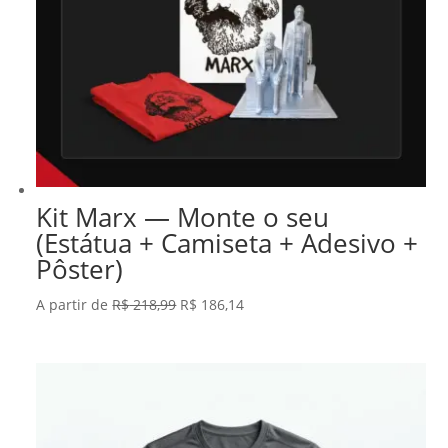
Kit Marx — Monte o seu
(Estátua + Camiseta + Adesivo +
Pôster)
O
O
A partir de
R$
218,99
R$
186,14
preço
preço
original
atual
era:
é:
R$ 218,99.
R$ 186,14.