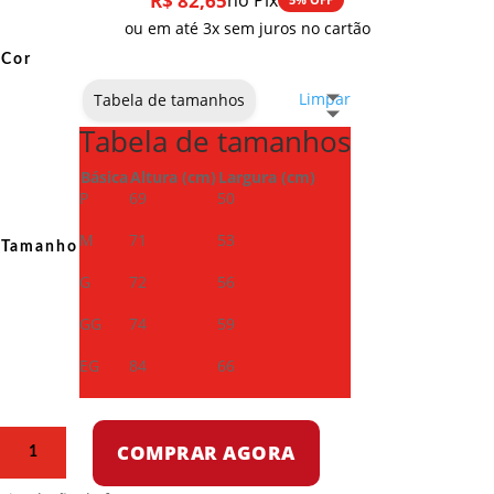
R$
82,65
no Pix
ou em até 3x sem juros no cartão
Cor
Limpar
Tabela de tamanhos
Tabela de tamanhos
Básica
Altura (cm)
Largura (cm)
P
69
50
M
71
53
Tamanho
G
72
56
GG
74
59
EG
84
66
Camiseta
COMPRAR AGORA
Dry
Fit