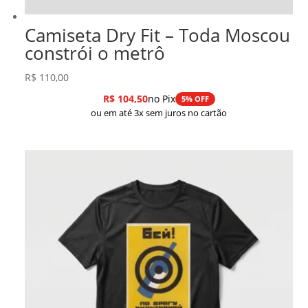
Camiseta Dry Fit – Toda Moscou
constrói o metrô
R$
110,00
R$
104,50
no Pix
5% OFF
ou em até 3x sem juros no cartão