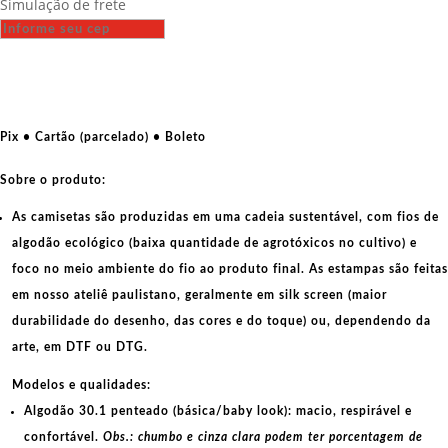
Simulação de frete
-
La
lutte
continue
-
Maio
Pix • Cartão (parcelado) • Boleto
de
68
Sobre o produto:
quantidade
As camisetas são produzidas em uma cadeia sustentável, com fios de
algodão ecológico
(baixa quantidade de agrotóxicos no cultivo) e
foco no meio ambiente do fio ao produto final. As
estampas
são feitas
em nosso ateliê paulistano, geralmente em
silk screen
(maior
durabilidade do desenho, das cores e do toque) ou, dependendo da
arte, em
DTF
ou
DTG
.
Modelos e qualidades:
Algodão 30.1 penteado (básica/baby look):
macio, respirável e
confortável.
Obs.: chumbo e cinza clara podem ter porcentagem de