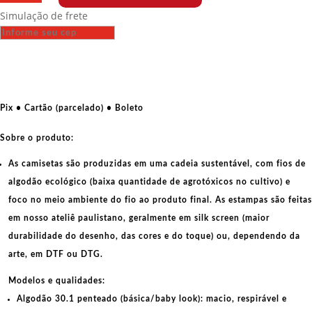
Fit
Simulação de frete
-
La
Lutte
Continue
-
Fábrica
Pix • Cartão (parcelado) • Boleto
-
Maio
Sobre o produto:
de
As camisetas são produzidas em uma cadeia sustentável, com fios de
68
algodão ecológico
(baixa quantidade de agrotóxicos no cultivo) e
quantidade
foco no meio ambiente do fio ao produto final. As
estampas
são feitas
em nosso ateliê paulistano, geralmente em
silk screen
(maior
durabilidade do desenho, das cores e do toque) ou, dependendo da
arte, em
DTF
ou
DTG
.
Modelos e qualidades:
Algodão 30.1 penteado (básica/baby look):
macio, respirável e