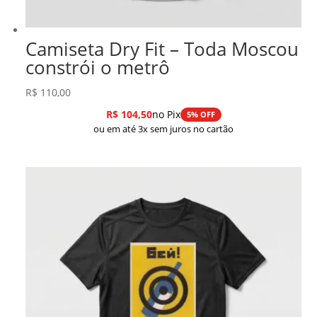
Camiseta Dry Fit – Toda Moscou
constrói o metrô
R$
110,00
R$
104,50
no Pix
5% OFF
ou em até 3x sem juros no cartão