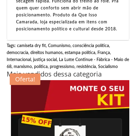
secagem rápida. Funciona do treino ao rolê. Pra
quem quer conforto sem abrir mão de
posicionamento. Produto da Que Isso
Camarada, loja especializada em itens com
posicionamento político e cultural desde 2018.
Tags:
camiseta dry fit
,
Comunismo
,
consciência política
,
democracia
,
direitos humanos
,
estampa política
,
França
,
Internacional
,
justiça social
,
La Lutte Continue - Fábrica - Maio de
68
,
marxismo
,
política
,
progressismo
,
resistência
,
Socialismo
Mais vendidos dessa categoria
Oferta!