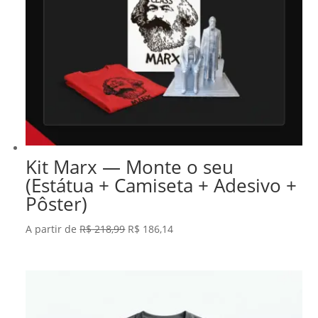
Kit Marx — Monte o seu
(Estátua + Camiseta + Adesivo +
Pôster)
O
O
A partir de
R$
218,99
R$
186,14
preço
preço
original
atual
era:
é:
R$ 218,99.
R$ 186,14.