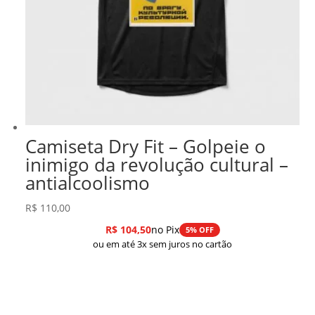
Camiseta Dry Fit – Golpeie o
inimigo da revolução cultural –
antialcoolismo
R$
110,00
R$
104,50
no Pix
5% OFF
ou em até 3x sem juros no cartão