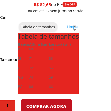
R$
82,65
no Pix
5% OFF
ou em até 3x sem juros no cartão
Cor
Limpar
Tabela de tamanhos
Tabela de tamanhos
Básica
Altura (cm)
Largura (cm)
P
69
50
M
71
53
Tamanho
G
72
56
GG
74
59
EG
84
66
Camiseta
COMPRAR AGORA
Dry