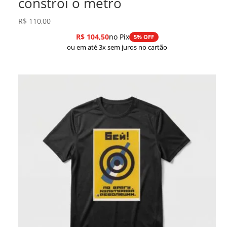
constrói o metrô
R$
110,00
R$
104,50
no Pix
5% OFF
ou em até 3x sem juros no cartão