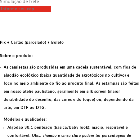
Simulação de frete
-
Hugo
Chavez
quantidade
Pix • Cartão (parcelado) • Boleto
Sobre o produto:
As camisetas são produzidas em uma cadeia sustentável, com fios de
algodão ecológico
(baixa quantidade de agrotóxicos no cultivo) e
foco no meio ambiente do fio ao produto final. As
estampas
são feitas
em nosso ateliê paulistano, geralmente em
silk screen
(maior
durabilidade do desenho, das cores e do toque) ou, dependendo da
arte, em
DTF
ou
DTG
.
Modelos e qualidades:
Algodão 30.1 penteado (básica/baby look):
macio, respirável e
confortável.
Obs.: chumbo e cinza clara podem ter porcentagem de