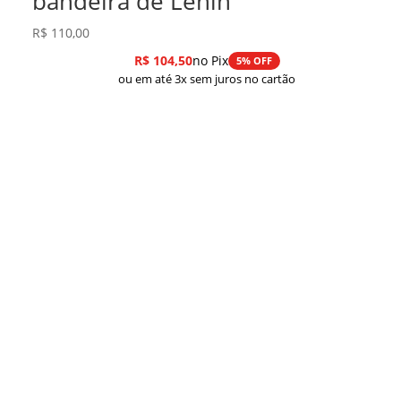
bandeira de Lênin
R$
110,00
R$
104,50
no Pix
5% OFF
ou em até 3x sem juros no cartão