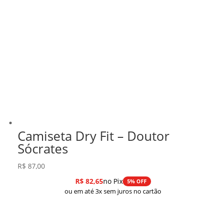
Camiseta Dry Fit – Doutor
Sócrates
R$
87,00
R$
82,65
no Pix
5% OFF
ou em até 3x sem juros no cartão