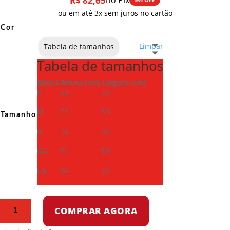
R$
82,65
no Pix
ou em até 3x sem juros no cartão
Cor
Limpar
Tabela de tamanhos
Tabela de tamanhos
Básica
Altura (cm)
Largura (cm)
P
69
50
M
71
53
Tamanho
G
72
56
GG
74
59
EG
84
66
Camiseta
COMPRAR AGORA
Dry
Fit