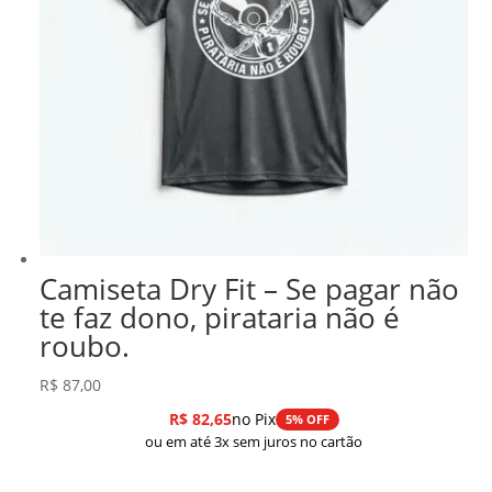
Camiseta Dry Fit – Se pagar não
te faz dono, pirataria não é
roubo.
R$
87,00
R$
82,65
no Pix
5% OFF
ou em até 3x sem juros no cartão