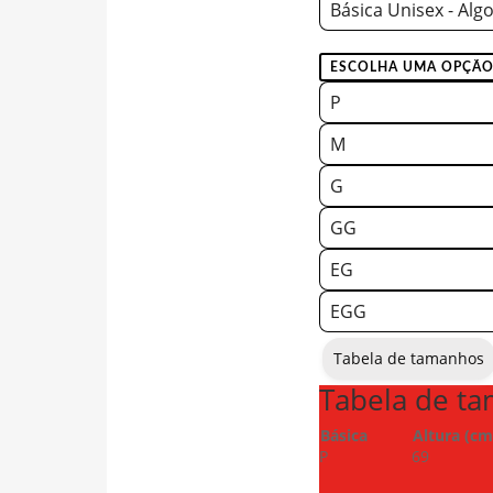
Básica Unisex - Alg
P
M
G
GG
EG
EGG
Tabela de tamanhos
Tabela de t
Básica
Altura (cm
P
69