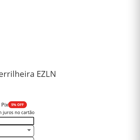
errilheira EZLN
 Pix
5% OFF
 juros no cartão