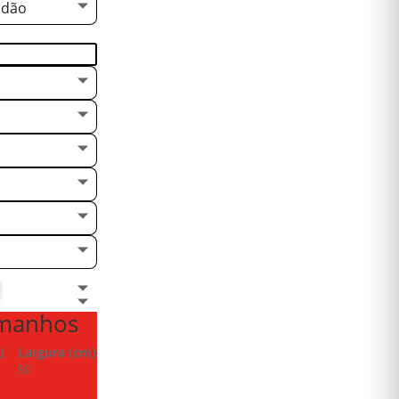
odão
amanhos
)
Largura (cm)
50