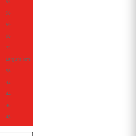
53
56
59
66
72
Largura (cm)
38
42
44
46
48