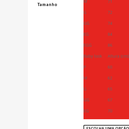
M
71
Tamanho
G
72
GG
74
EG
84
EGG
86
Baby look
Altura (cm)
P
60
M
62
G
65
GG
67
EG
70