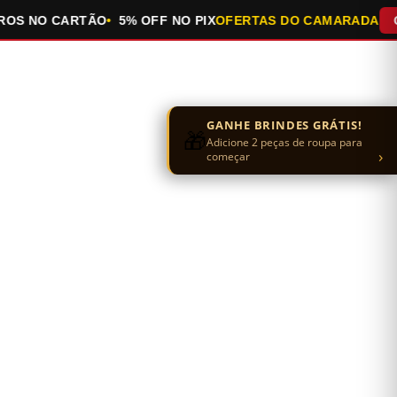
 NO CARTÃO
5% OFF NO PIX
OFERTAS DO CAMARADA
QUEI
GANHE BRINDES GRÁTIS!
🎁
Adicione 2 peças de roupa para
›
começar