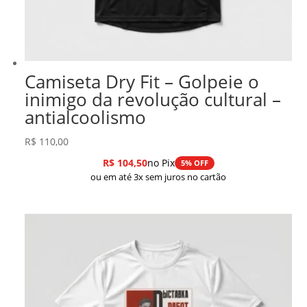
Camiseta Dry Fit – Golpeie o
inimigo da revolução cultural –
antialcoolismo
R$
110,00
R$
104,50
no Pix
5% OFF
ou em até 3x sem juros no cartão