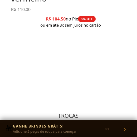
R$
110,00
R$
104,50
no Pix
5% OFF
ou em até 3x sem juros no cartão
TROCAS
Recebeu com avaria? A troca é grátis.
🎁
GANHE BRINDES GRÁTIS!
›
0%
Adicione 2 peças de roupa para começar
Quer trocar o tamanho? Você envia a peça e nós