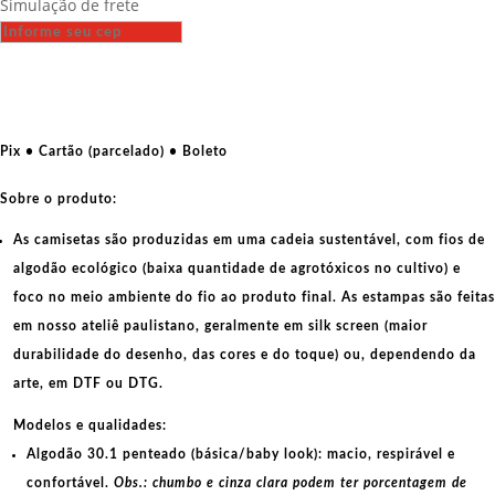
Simulação de frete
-
Não
é
Não
-
Carnaval
Pix • Cartão (parcelado) • Boleto
quantidade
Sobre o produto:
As camisetas são produzidas em uma cadeia sustentável, com fios de
algodão ecológico
(baixa quantidade de agrotóxicos no cultivo) e
foco no meio ambiente do fio ao produto final. As
estampas
são feitas
em nosso ateliê paulistano, geralmente em
silk screen
(maior
durabilidade do desenho, das cores e do toque) ou, dependendo da
arte, em
DTF
ou
DTG
.
Modelos e qualidades:
Algodão 30.1 penteado (básica/baby look):
macio, respirável e
confortável.
Obs.: chumbo e cinza clara podem ter porcentagem de