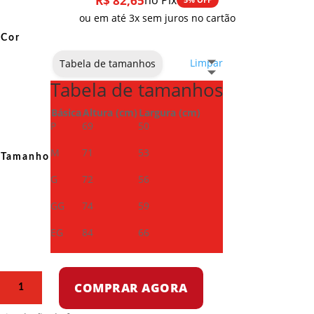
R$
82,65
no Pix
ou em até 3x sem juros no cartão
Cor
Limpar
Tabela de tamanhos
Tabela de tamanhos
Básica
Altura (cm)
Largura (cm)
P
69
50
M
71
53
Tamanho
G
72
56
GG
74
59
EG
84
66
Camiseta
COMPRAR AGORA
Dry
Fit