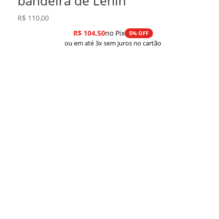
bandeira de Lênin
R$
110,00
R$
104,50
no Pix
5% OFF
ou em até 3x sem juros no cartão