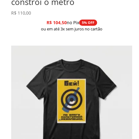
constrói o metrô
R$
110,00
R$
104,50
no Pix
5% OFF
ou em até 3x sem juros no cartão