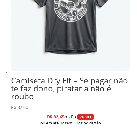
Camiseta Dry Fit – Se pagar não
te faz dono, pirataria não é
roubo.
R$
87,00
R$
82,65
no Pix
5% OFF
ou em até 3x sem juros no cartão