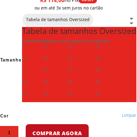
R$
114,00
no Pix
ou em até 3x sem juros no cartão
Tabela de tamanhos Oversized
Tabela de tamanhos Oversized
Oversized
Altura (cm)
Largura (cm)
Manga
P
77
62
26
M
79
64
26
Tamanho
G
81
65
28
GG
83
66
28
EG
85
68
30
Limpar
Cor
Camiseta
COMPRAR AGORA
Oversized