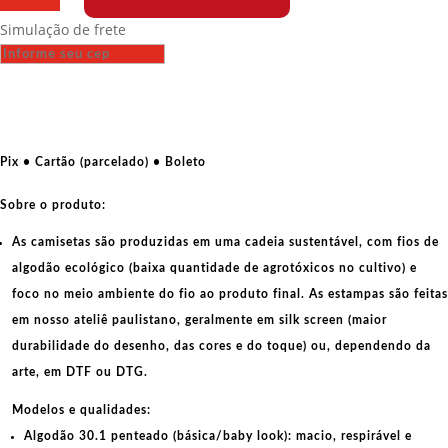
-
Simulação de frete
FCK
NZS
-
Escudo
quantidade
Pix • Cartão (parcelado) • Boleto
Sobre o produto:
As camisetas são produzidas em uma cadeia sustentável, com fios de
algodão ecológico
(baixa quantidade de agrotóxicos no cultivo) e
foco no meio ambiente do fio ao produto final. As
estampas
são feitas
em nosso ateliê paulistano, geralmente em
silk screen
(maior
durabilidade do desenho, das cores e do toque) ou, dependendo da
arte, em
DTF
ou
DTG
.
Modelos e qualidades:
Algodão 30.1 penteado (básica/baby look):
macio, respirável e