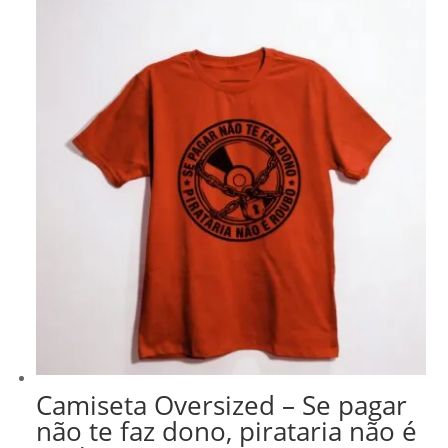
era:
é:
R$ 218,99.
R$ 186,14.
Camiseta Oversized – Se pagar
não te faz dono, pirataria não é