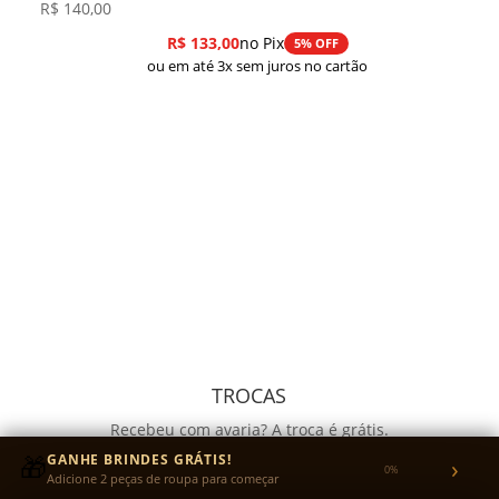
R$
140,00
R$
133,00
no Pix
5% OFF
ou em até 3x sem juros no cartão
TROCAS
Recebeu com avaria? A troca é grátis.
Quer trocar o tamanho? Você envia a peça e nós
🎁
GANHE BRINDES GRÁTIS!
›
0%
Adicione 2 peças de roupa para começar
pagamos o reenvio.