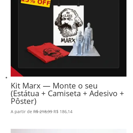
Kit Marx — Monte o seu
(Estátua + Camiseta + Adesivo +
Pôster)
O
O
A partir de
R$
218,99
R$
186,14
preço
preço
original
atual