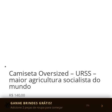
Camiseta Oversized – URSS –
maior agricultura socialista do
mundo
R$
140,00
R$
133,00
no Pix
🎁
GANHE BRINDES GRÁTIS!
5% OFF
›
0%
Adicione 2 peças de roupa para começar
ou em até 3x sem juros no cartão