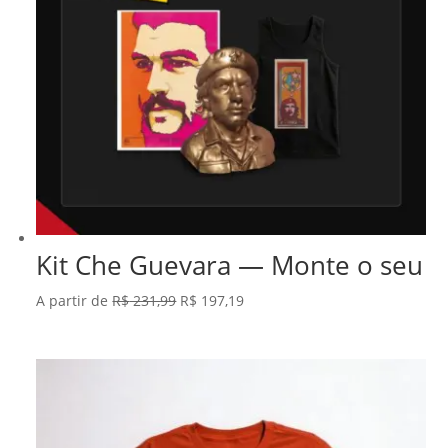
Kit Che Guevara — Monte o seu
O
O
A partir de
R$
231,99
R$
197,19
preço
preço
original
atual
era:
é:
R$ 231,99.
R$ 197,19.