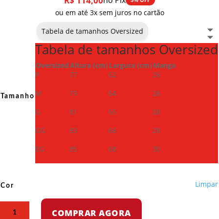
R$
114,00
no Pix
ou em até 3x sem juros no cartão
Tabela de tamanhos Oversized
Tabela de tamanhos Oversized
Oversized
Altura (cm)
Largura (cm)
Manga
P
77
62
26
M
79
64
26
Tamanho
G
81
65
28
GG
83
66
28
EG
85
68
30
Limpar
Cor
Camiseta
COMPRAR AGORA
Oversized