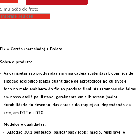
-
Simulação de frete
Cher
Guevara
quantidade
Pix • Cartão (parcelado) • Boleto
Sobre o produto:
As camisetas são produzidas em uma cadeia sustentável, com fios de
algodão ecológico
(baixa quantidade de agrotóxicos no cultivo) e
foco no meio ambiente do fio ao produto final. As
estampas
são feitas
em nosso ateliê paulistano, geralmente em
silk screen
(maior
durabilidade do desenho, das cores e do toque) ou, dependendo da
arte, em
DTF
ou
DTG
.
Modelos e qualidades:
Algodão 30.1 penteado (básica/baby look):
macio, respirável e