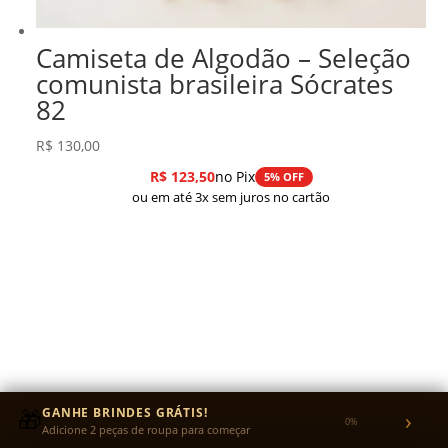
Camiseta de Algodão – Seleção
comunista brasileira Sócrates
82
R$
130,00
R$
123,50
no Pix
5% OFF
ou em até 3x sem juros no cartão
🎁
GANHE BRINDES GRÁTIS!
›
0%
Adicione 2 peças de roupa para começar