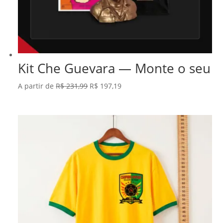
Kit Che Guevara — Monte o seu
O
O
A partir de
R$
231,99
R$
197,19
preço
preço
original
atual
era:
é:
R$ 231,99.
R$ 197,19.