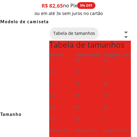
R$
82,65
no Pix
5% OFF
ou em até 3x sem juros no cartão
Modelo de camiseta
Tabela de tamanhos
Tabela de tamanhos
Básica
Altura (cm)
Largura (cm)
P
69
50
M
71
53
G
72
56
GG
74
59
EG
84
66
Tamanho
EGG
86
72
Baby look
Altura (cm)
Largura (cm)