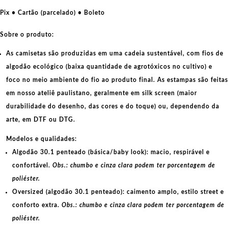
Escudo
Pix • Cartão (parcelado) • Boleto
quantidade
Sobre o produto:
As camisetas são produzidas em uma cadeia sustentável, com fios de
algodão ecológico
(baixa quantidade de agrotóxicos no cultivo) e
foco no meio ambiente do fio ao produto final. As
estampas
são feitas
em nosso ateliê paulistano, geralmente em
silk screen
(maior
durabilidade do desenho, das cores e do toque) ou, dependendo da
arte, em
DTF
ou
DTG
.
Modelos e qualidades:
Algodão 30.1 penteado (básica/baby look):
macio, respirável e
confortável.
Obs.: chumbo e cinza clara podem ter porcentagem de
poliéster.
Oversized (algodão 30.1 penteado):
caimento amplo, estilo street e
conforto extra.
Obs.: chumbo e cinza clara podem ter porcentagem de
poliéster.