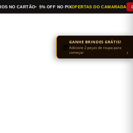
 NO CARTÃO
5% OFF NO PIX
OFERTAS DO CAMARADA
QUEI
GANHE BRINDES GRÁTIS!
🎁
Adicione 2 peças de roupa para
›
começar