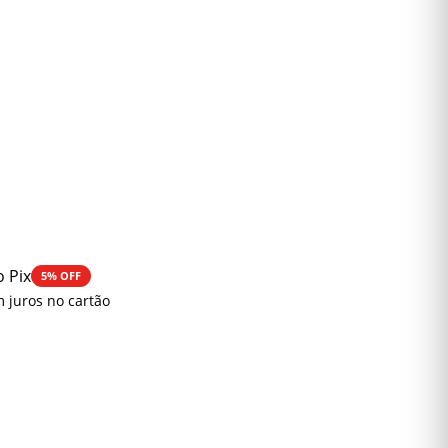
o Pix
5% OFF
 juros no cartão