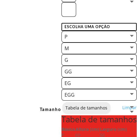
P
M
G
GG
EG
EGG
Limpar
Tabela de tamanhos
Tamanho
Tabela de tamanhos
Básica
Altura (cm)
Largura (cm)
P
69
50