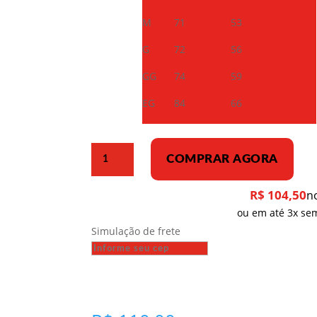
M
71
53
G
72
56
GG
74
59
EG
84
66
Camiseta
COMPRAR AGORA
Dry
Fit
R$
104,50
n
–
ou em até 3x sem
Viva
Simulação de frete
nossa
feliz
pátria
socialista
quantidade