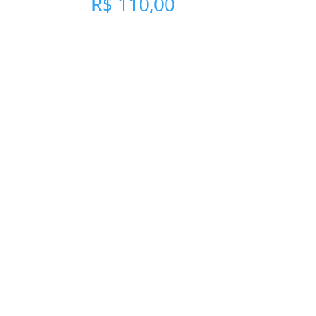
R$
110,00