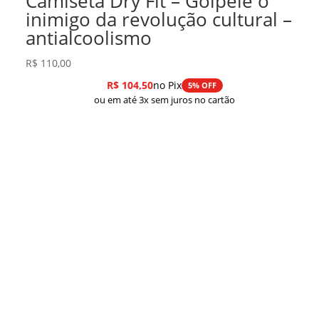
Camiseta Dry Fit – Golpeie o
inimigo da revolução cultural –
antialcoolismo
R$
110,00
R$
104,50
no Pix
5% OFF
ou em até 3x sem juros no cartão