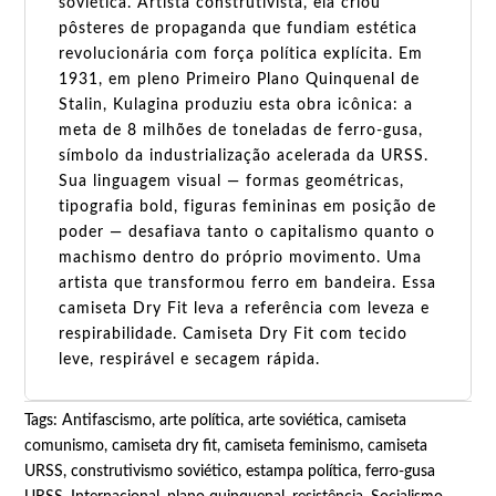
soviética. Artista construtivista, ela criou
pôsteres de propaganda que fundiam estética
revolucionária com força política explícita. Em
1931, em pleno Primeiro Plano Quinquenal de
Stalin, Kulagina produziu esta obra icônica: a
meta de 8 milhões de toneladas de ferro-gusa,
símbolo da industrialização acelerada da URSS.
Sua linguagem visual — formas geométricas,
tipografia bold, figuras femininas em posição de
poder — desafiava tanto o capitalismo quanto o
machismo dentro do próprio movimento. Uma
artista que transformou ferro em bandeira. Essa
camiseta Dry Fit leva a referência com leveza e
respirabilidade. Camiseta Dry Fit com tecido
leve, respirável e secagem rápida.
Tags:
Antifascismo
,
arte política
,
arte soviética
,
camiseta
comunismo
,
camiseta dry fit
,
camiseta feminismo
,
camiseta
URSS
,
construtivismo soviético
,
estampa política
,
ferro-gusa