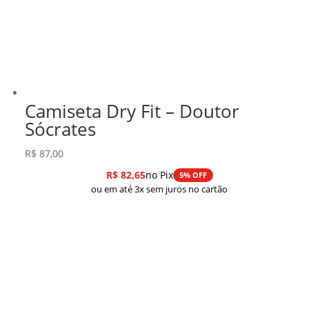
Camiseta Dry Fit – Doutor
Sócrates
R$
87,00
R$
82,65
no Pix
5% OFF
ou em até 3x sem juros no cartão