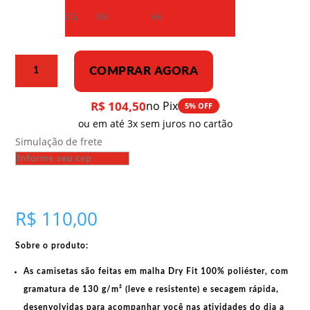
EG
84
66
Camiseta
COMPRAR AGORA
Dry
Fit
R$
104,50
no Pix
5% OFF
–
ou em até 3x sem juros no cartão
Valentina
Simulação de frete
Kulagina
1931
quantidade
R$
110,00
Sobre o produto:
As camisetas são feitas em
malha Dry Fit 100% poliéster
, com
gramatura de 130 g/m²
(leve e resistente) e
secagem rápida
,
desenvolvidas para acompanhar você nas atividades do dia a