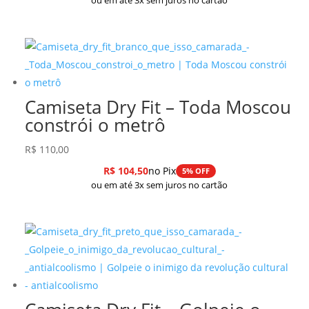
ou em até 3x sem juros no cartão
Camiseta Dry Fit – Toda Moscou
constrói o metrô
R$
110,00
R$
104,50
no Pix
5% OFF
ou em até 3x sem juros no cartão