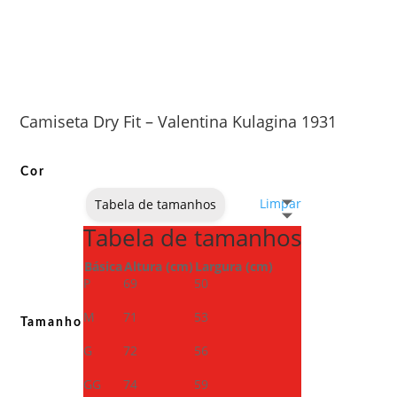
Camiseta Dry Fit – Valentina Kulagina 1931
Cor
Limpar
Tabela de tamanhos
Tabela de tamanhos
Básica
Altura (cm)
Largura (cm)
P
69
50
M
71
53
Tamanho
G
72
56
GG
74
59