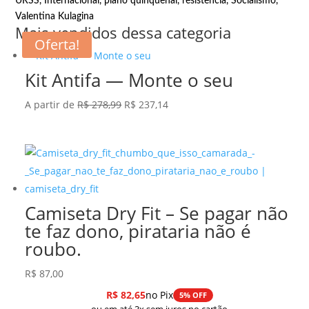
URSS
,
Internacional
,
plano quinquenal
,
resistência
,
Socialismo
,
Valentina Kulagina
Mais vendidos dessa categoria
Oferta!
Kit Antifa — Monte o seu
O
O
A partir de
R$
278,99
R$
237,14
preço
preço
original
atual
era:
é:
R$ 278,99.
R$ 237,14.
Camiseta Dry Fit – Se pagar não
te faz dono, pirataria não é
roubo.
R$
87,00
R$
82,65
no Pix
5% OFF