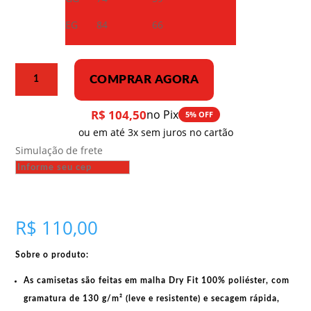
EG
84
66
Camiseta
COMPRAR AGORA
Dry
Fit
R$
104,50
no Pix
5% OFF
–
ou em até 3x sem juros no cartão
Siga
Simulação de frete
de
perto
o
grande
líder
R$
110,00
Mao
e
Sobre o produto:
avance
com
As camisetas são feitas em
malha Dry Fit 100% poliéster
, com
coragem
gramatura de 130 g/m²
(leve e resistente) e
secagem rápida
,
quantidade