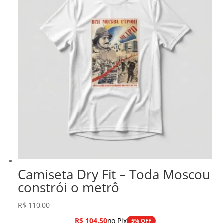
Camiseta Dry Fit – Toda Moscou
constrói o metrô
R$
110,00
R$
104,50
no Pix
5% OFF