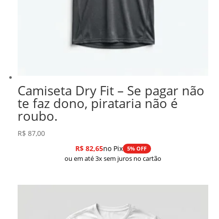
Camiseta Dry Fit – Se pagar não
te faz dono, pirataria não é
roubo.
R$
87,00
R$
82,65
no Pix
5% OFF
ou em até 3x sem juros no cartão