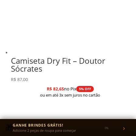
Camiseta Dry Fit – Doutor
Sócrates
R$
87,00
R$
82,65
no Pix
5% OFF
ou em até 3x sem juros no cartão
🎁
GANHE BRINDES GRÁTIS!
›
0%
Adicione 2 peças de roupa para começar