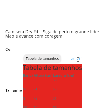
Camiseta Dry Fit – Siga de perto o grande líder
Mao e avance com coragem
Cor
Limpar
Tabela de tamanhos
Tabela de tamanhos
Básica
Altura (cm)
Largura (cm)
P
69
50
M
71
53
Tamanho
G
72
56
GG
74
59