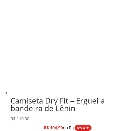
Camiseta Dry Fit – Erguei a
bandeira de Lênin
R$
110,00
R$
104,50
no Pix
5% OFF