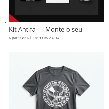
Kit Antifa — Monte o seu
O
O
A partir de
R$
278,99
R$
237,14
preço
preço
original
atual
era:
é:
R$ 278,99.
R$ 237,14.