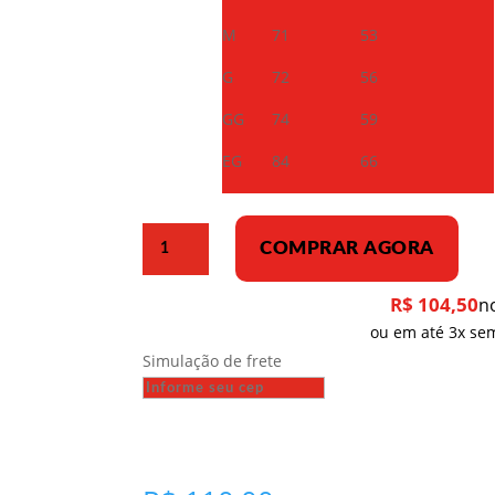
M
71
53
G
72
56
GG
74
59
EG
84
66
Camiseta
COMPRAR AGORA
Dry
Fit
R$
104,50
n
–
ou em até 3x sem
Rodchenko
Simulação de frete
e
Maiakovski
quantidade