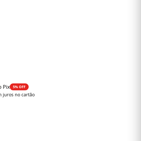
o Pix
5% OFF
 juros no cartão