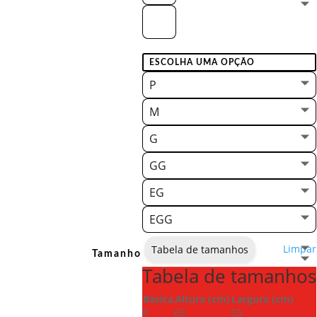
P
M
G
GG
EG
EGG
Limpar
Tabela de tamanhos
Tamanho
Tabela de tamanhos
Básica
Altura (cm)
Largura (cm)
P
69
50