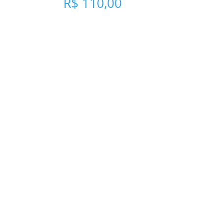
R$
110,00