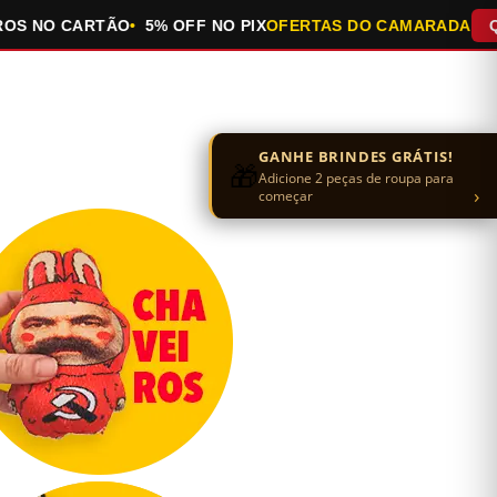
O CARTÃO
5% OFF NO PIX
OFERTAS DO CAMARADA
QUEIMA
GANHE BRINDES GRÁTIS!
🎁
Adicione 2 peças de roupa para
›
começar