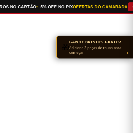
 NO CARTÃO
5% OFF NO PIX
OFERTAS DO CAMARADA
QUEI
GANHE BRINDES GRÁTIS!
🎁
Adicione 2 peças de roupa para
›
começar