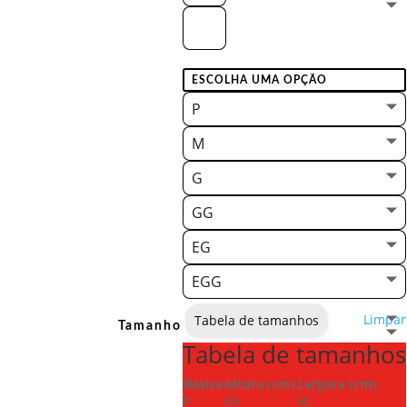
P
M
G
GG
EG
EGG
Limpar
Tabela de tamanhos
Tamanho
Tabela de tamanhos
Básica
Altura (cm)
Largura (cm)
P
69
50