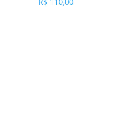
R$
110,00