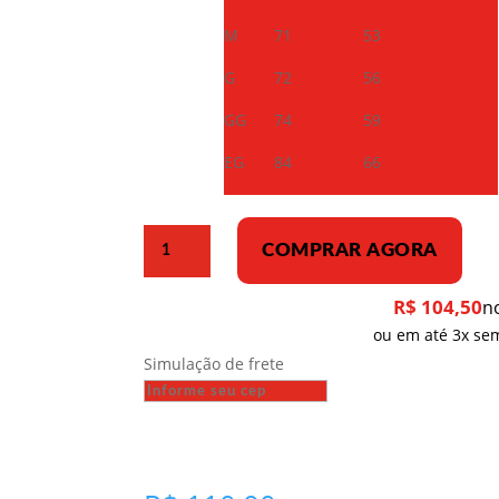
M
71
53
G
72
56
GG
74
59
EG
84
66
Camiseta
COMPRAR AGORA
Dry
Fit
R$
104,50
n
–
ou em até 3x sem
Mao
Simulação de frete
Zedong
e
o
sol
vermelho
quantidade