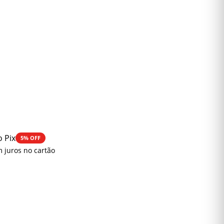
o Pix
5% OFF
 juros no cartão