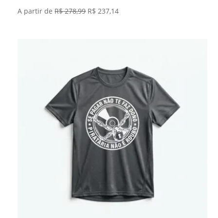
O
O
A partir de
R$
278,99
R$
237,14
preço
preço
original
atual
era:
é:
R$ 278,99.
R$ 237,14.