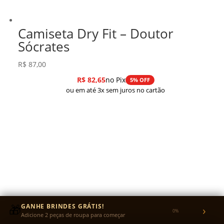
Camiseta Dry Fit – Doutor
Sócrates
R$
87,00
R$
82,65
no Pix
5% OFF
ou em até 3x sem juros no cartão
🎁
GANHE BRINDES GRÁTIS!
›
0%
Adicione 2 peças de roupa para começar