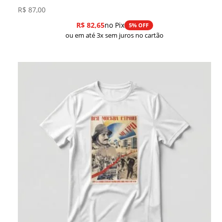
R$
87,00
R$
82,65
no Pix
5% OFF
ou em até 3x sem juros no cartão