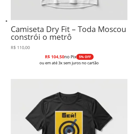
Camiseta Dry Fit – Toda Moscou
constrói o metrô
R$
110,00
R$
104,50
no Pix
5% OFF
ou em até 3x sem juros no cartão