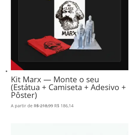
Kit Marx — Monte o seu
(Estátua + Camiseta + Adesivo +
Pôster)
O
O
A partir de
R$
218,99
R$
186,14
preço
preço
original
atual
era:
é: