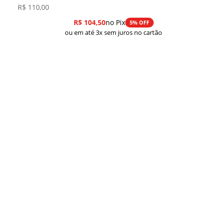
R$
110,00
R$
104,50
no Pix
5% OFF
ou em até 3x sem juros no cartão