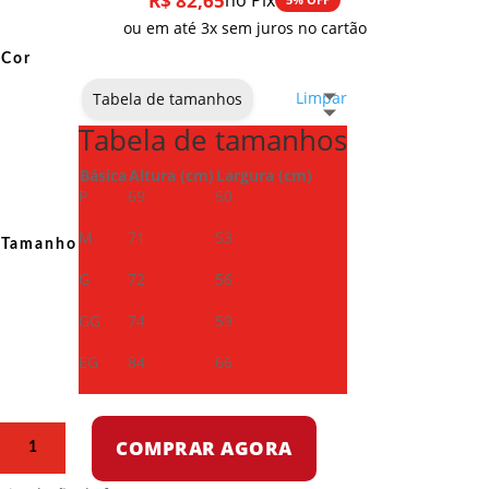
R$
82,65
no Pix
ou em até 3x sem juros no cartão
Cor
Limpar
Tabela de tamanhos
Tabela de tamanhos
Básica
Altura (cm)
Largura (cm)
P
69
50
M
71
53
Tamanho
G
72
56
GG
74
59
EG
84
66
Camiseta
COMPRAR AGORA
Dry
Fit