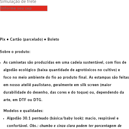
Simulação de frete
-
Emiliano
Zapata
quantidade
Pix • Cartão (parcelado) • Boleto
Sobre o produto:
As camisetas são produzidas em uma cadeia sustentável, com fios de
algodão ecológico
(baixa quantidade de agrotóxicos no cultivo) e
foco no meio ambiente do fio ao produto final. As
estampas
são feitas
em nosso ateliê paulistano, geralmente em
silk screen
(maior
durabilidade do desenho, das cores e do toque) ou, dependendo da
arte, em
DTF
ou
DTG
.
Modelos e qualidades:
Algodão 30.1 penteado (básica/baby look):
macio, respirável e
confortável.
Obs.: chumbo e cinza clara podem ter porcentagem de