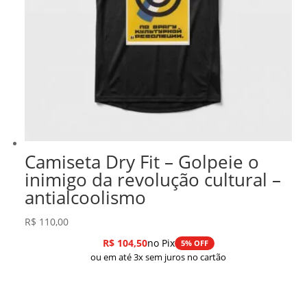
Camiseta Dry Fit – Golpeie o
inimigo da revolução cultural –
antialcoolismo
R$
110,00
R$
104,50
no Pix
5% OFF
ou em até 3x sem juros no cartão