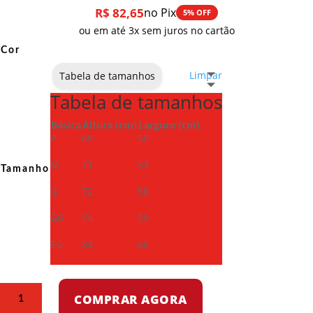
R$
82,65
no Pix
5% OFF
ou em até 3x sem juros no cartão
Cor
Limpar
Tabela de tamanhos
Tabela de tamanhos
Básica
Altura (cm)
Largura (cm)
P
69
50
M
71
53
Tamanho
G
72
56
GG
74
59
EG
84
66
Camiseta
COMPRAR AGORA
Dry