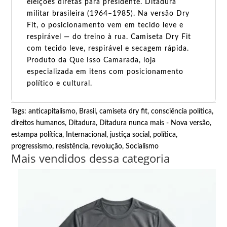
eleições diretas para presidente. Ditadura
militar brasileira (1964–1985). Na versão Dry
Fit, o posicionamento vem em tecido leve e
respirável — do treino à rua. Camiseta Dry Fit
com tecido leve, respirável e secagem rápida.
Produto da Que Isso Camarada, loja
especializada em itens com posicionamento
político e cultural.
Tags:
anticapitalismo
,
Brasil
,
camiseta dry fit
,
consciência política
,
direitos humanos
,
Ditadura
,
Ditadura nunca mais - Nova versão
,
estampa política
,
Internacional
,
justiça social
,
política
,
progressismo
,
resistência
,
revolução
,
Socialismo
Mais vendidos dessa categoria