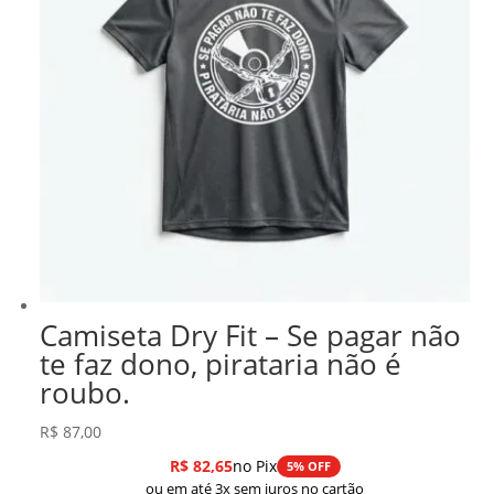
Camiseta Dry Fit – Se pagar não
te faz dono, pirataria não é
roubo.
R$
87,00
R$
82,65
no Pix
5% OFF
ou em até 3x sem juros no cartão