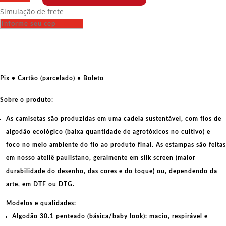
Fit
Simulação de frete
-
Ditadura
nunca
mais
-
Nova
Pix • Cartão (parcelado) • Boleto
versão
quantidade
Sobre o produto:
As camisetas são produzidas em uma cadeia sustentável, com fios de
algodão ecológico
(baixa quantidade de agrotóxicos no cultivo) e
foco no meio ambiente do fio ao produto final. As
estampas
são feitas
em nosso ateliê paulistano, geralmente em
silk screen
(maior
durabilidade do desenho, das cores e do toque) ou, dependendo da
arte, em
DTF
ou
DTG
.
Modelos e qualidades:
Algodão 30.1 penteado (básica/baby look):
macio, respirável e