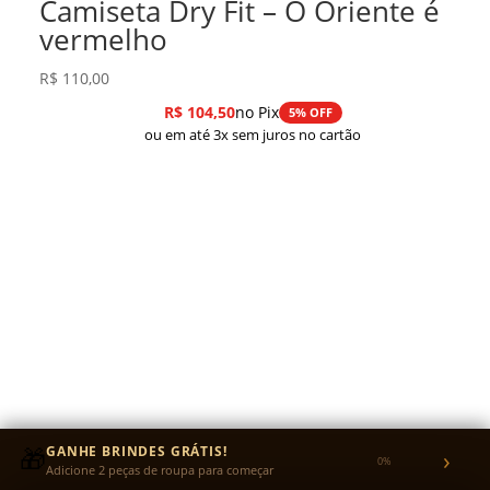
Camiseta Dry Fit – O Oriente é
vermelho
R$
110,00
R$
104,50
no Pix
5% OFF
ou em até 3x sem juros no cartão
🎁
GANHE BRINDES GRÁTIS!
›
TROCAS
0%
Adicione 2 peças de roupa para começar