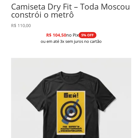
Camiseta Dry Fit – Toda Moscou
constrói o metrô
R$
110,00
R$
104,50
no Pix
5% OFF
ou em até 3x sem juros no cartão