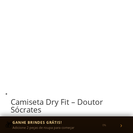
Camiseta Dry Fit – Doutor
Sócrates
R$
87,00
🎁
GANHE BRINDES GRÁTIS!
›
0%
Adicione 2 peças de roupa para começar
R$
82,65
no Pix
5% OFF