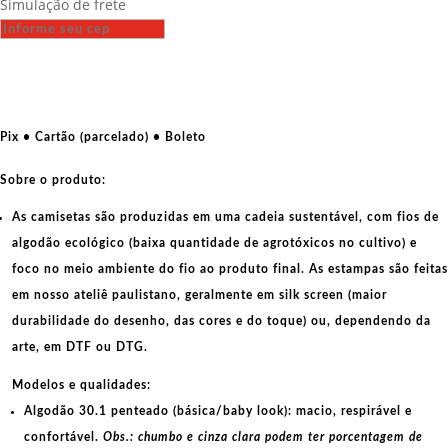
Simulação de frete
-
Deus
me
livre
do
cidadão
Pix • Cartão (parcelado) • Boleto
de
bem
Sobre o produto:
quantidade
As camisetas são produzidas em uma cadeia sustentável, com fios de
algodão ecológico
(baixa quantidade de agrotóxicos no cultivo) e
foco no meio ambiente do fio ao produto final. As
estampas
são feitas
em nosso ateliê paulistano, geralmente em
silk screen
(maior
durabilidade do desenho, das cores e do toque) ou, dependendo da
arte, em
DTF
ou
DTG
.
Modelos e qualidades:
Algodão 30.1 penteado (básica/baby look):
macio, respirável e
confortável.
Obs.: chumbo e cinza clara podem ter porcentagem de