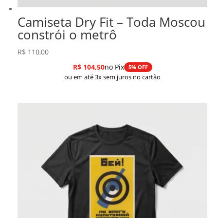
Camiseta Dry Fit – Toda Moscou
constrói o metrô
R$
110,00
R$
104,50
no Pix
5% OFF
ou em até 3x sem juros no cartão