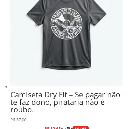
Camiseta Dry Fit – Se pagar não
te faz dono, pirataria não é
roubo.
R$
87,00
R$
82,65
no Pix
5% OFF