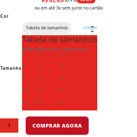
R$
82,65
no Pix
ou em até 3x sem juros no cartão
Cor
Limpar
Tabela de tamanhos
Tabela de tamanhos
Básica
Altura (cm)
Largura (cm)
P
69
50
M
71
53
Tamanho
G
72
56
GG
74
59
EG
84
66
Camiseta
COMPRAR AGORA
Dry
Fit