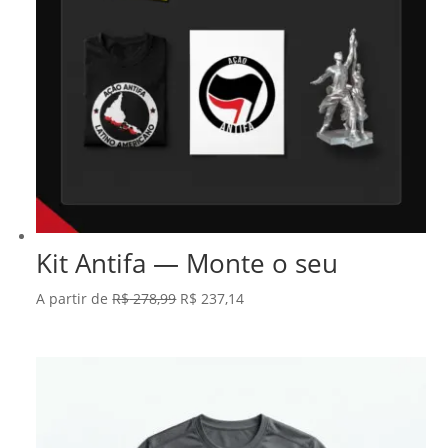
Kit Antifa — Monte o seu
O
O
A partir de
R$
278,99
R$
237,14
preço
preço
original
atual
era:
é:
R$ 278,99.
R$ 237,14.