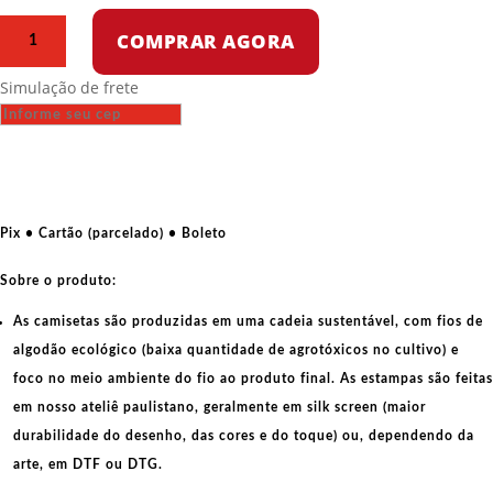
Camiseta
COMPRAR AGORA
de
algodão
Simulação de frete
–
Vanguarda
operária
mundial
quantidade
Pix • Cartão (parcelado) • Boleto
Sobre o produto:
As camisetas são produzidas em uma cadeia sustentável, com fios de
algodão ecológico
(baixa quantidade de agrotóxicos no cultivo) e
foco no meio ambiente do fio ao produto final. As
estampas
são feitas
em nosso ateliê paulistano, geralmente em
silk screen
(maior
durabilidade do desenho, das cores e do toque) ou, dependendo da
arte, em
DTF
ou
DTG
.