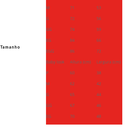
M
71
53
G
72
56
GG
74
59
EG
84
66
Tamanho
EGG
86
72
Baby look
Altura (cm)
Largura (cm)
P
60
38
M
62
42
G
65
44
GG
67
46
EG
70
48