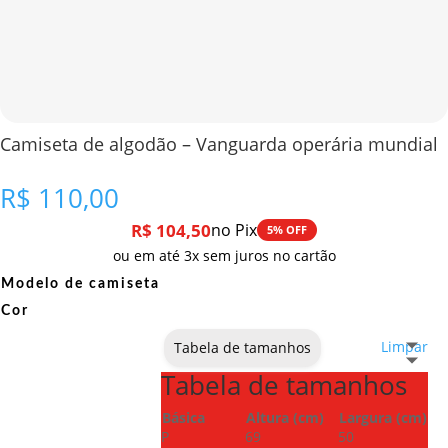
Camiseta de algodão – Vanguarda operária mundial
R$
110,00
R$
104,50
no Pix
5% OFF
ou em até 3x sem juros no cartão
Modelo de camiseta
Cor
Limpar
Tabela de tamanhos
Tabela de tamanhos
Básica
Altura (cm)
Largura (cm)
P
69
50