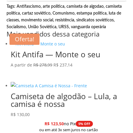
Tags:
Antifascismo
,
arte política
,
camiseta de algodao
,
camiseta
política
,
cartaz soviético
,
Comunismo
,
estampa política
,
luta de
classes
,
movimento social
,
resistência
,
sindicatos soviéticos
,
Socialismo
,
União Soviética
,
URSS
,
vanguarda operária
Mais vendidos dessa categoria
Oferta!
Kit Antifa — Monte o seu
O
O
A partir de
R$
278,99
R$
237,14
preço
preço
original
atual
era:
é:
Camiseta de algodão – Lula, a
R$ 278,99.
R$ 237,14.
camisa é nossa
R$
130,00
R$
123,50
no Pix
5% OFF
ou em até 3x sem juros no cartão