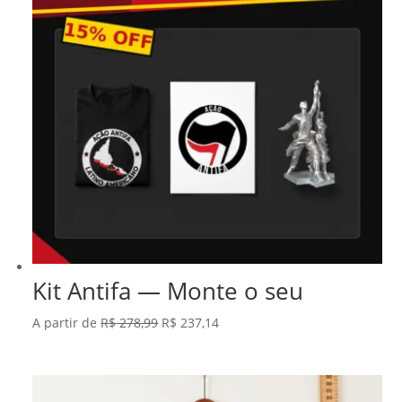
Kit Antifa — Monte o seu
O
O
A partir de
R$
278,99
R$
237,14
preço
preço
original
atual
era:
é: