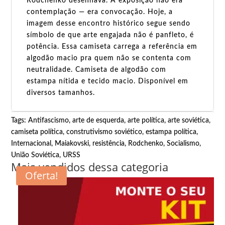
Rodchenko desenhava. A exposição não era
contemplação — era convocação. Hoje, a
imagem desse encontro histórico segue sendo
símbolo de que arte engajada não é panfleto, é
potência. Essa camiseta carrega a referência em
algodão macio pra quem não se contenta com
neutralidade. Camiseta de algodão com
estampa nítida e tecido macio. Disponível em
diversos tamanhos.
Tags:
Antifascismo
,
arte de esquerda
,
arte política
,
arte soviética
,
camiseta política
,
construtivismo soviético
,
estampa política
,
Internacional
,
Maiakovski
,
resistência
,
Rodchenko
,
Socialismo
,
União Soviética
,
URSS
Mais vendidos dessa categoria
Oferta!