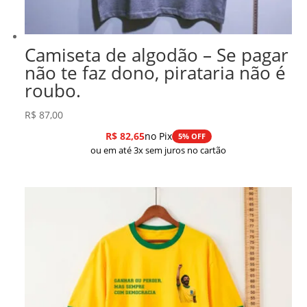
Camiseta de algodão – Se pagar
não te faz dono, pirataria não é
roubo.
R$
87,00
R$
82,65
no Pix
5% OFF
ou em até 3x sem juros no cartão