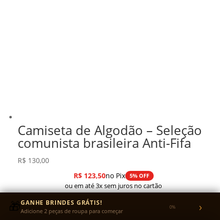
Camiseta de Algodão – Seleção
comunista brasileira Anti-Fifa
R$
130,00
R$
123,50
no Pix
5% OFF
ou em até 3x sem juros no cartão
🎁
GANHE BRINDES GRÁTIS!
›
0%
Adicione 2 peças de roupa para começar