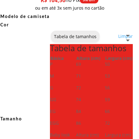
R$
104,50
no Pix
ou em até 3x sem juros no cartão
Modelo de camiseta
Cor
Limpar
Tabela de tamanhos
Tabela de tamanhos
Básica
Altura (cm)
Largura (cm)
P
69
50
M
71
53
G
72
56
GG
74
59
EG
84
66
Tamanho
EGG
86
72
Baby look
Altura (cm)
Largura (cm)