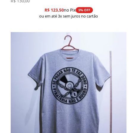
R$
130,00
R$
123,50
no Pix
5% OFF
ou em até 3x sem juros no cartão