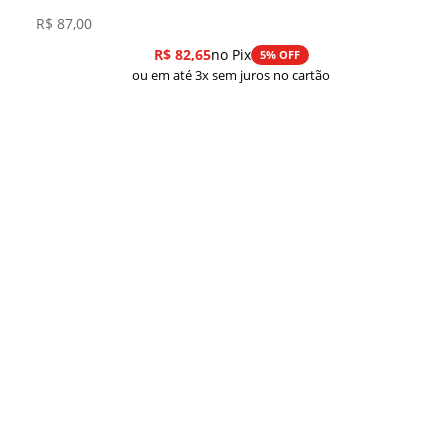
R$
87,00
R$
82,65
no Pix
5% OFF
ou em até 3x sem juros no cartão