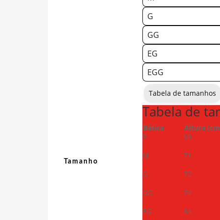
G
GG
EG
EGG
Tabela de tamanhos
Tabela de t
Básica
Altura (cm
P
69
M
71
Tamanho
G
72
GG
74
EG
84