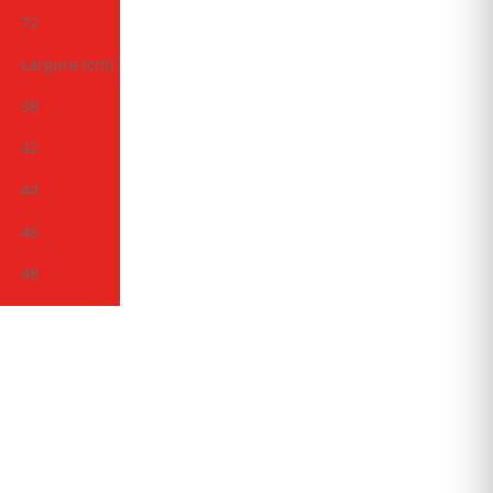
72
Largura (cm)
38
42
44
46
48