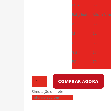
EGG
86
Baby look
Altura (cm)
P
60
M
62
G
65
GG
67
EG
70
Camiseta
COMPRAR AGORA
de
algodão
Simulação de frete
–
Amizade
entre