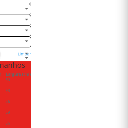
Limpar
amanhos
)
Largura (cm)
50
53
56
59
66