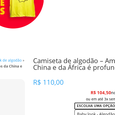
Camiseta de algodão – Am
k de algodão
»
China e da África é profu
s da China e
R$
110,00
R$
104,50
n
ou em até 3x sem
Baby look - Algodão