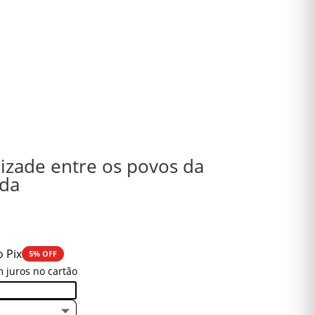
izade entre os povos da
nda
o Pix
5% OFF
 juros no cartão