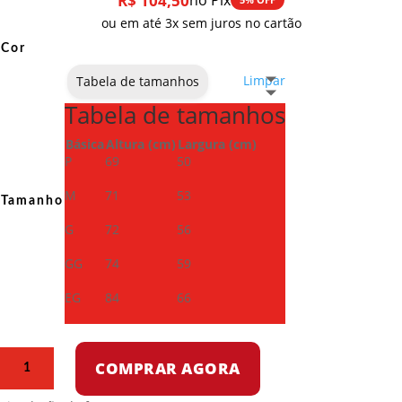
R$
104,50
no Pix
ou em até 3x sem juros no cartão
Cor
Limpar
Tabela de tamanhos
Tabela de tamanhos
Básica
Altura (cm)
Largura (cm)
P
69
50
M
71
53
Tamanho
G
72
56
GG
74
59
EG
84
66
Camiseta
COMPRAR AGORA
Dry
Fit