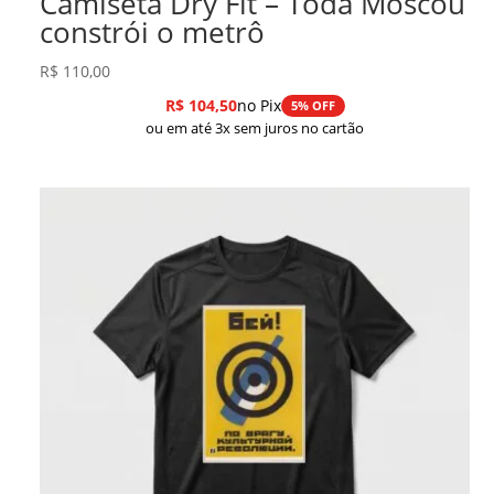
Camiseta Dry Fit – Toda Moscou
constrói o metrô
R$
110,00
R$
104,50
no Pix
5% OFF
ou em até 3x sem juros no cartão