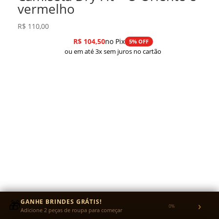
vermelho
R$
110,00
R$
104,50
no Pix
5% OFF
ou em até 3x sem juros no cartão
TROCAS
🎁
GANHE BRINDES GRÁTIS!
›
0%
Adicione 2 peças de roupa para começar
Recebeu com avaria? A troca é grátis.