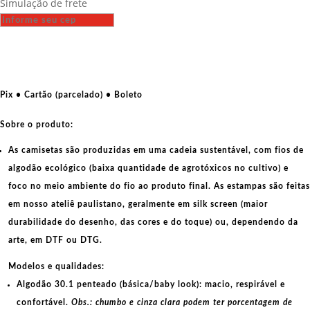
Simulação de frete
-
Chico
Mendes
-
Salve
a
Pix • Cartão (parcelado) • Boleto
Amazônia
quantidade
Sobre o produto:
As camisetas são produzidas em uma cadeia sustentável, com fios de
algodão ecológico
(baixa quantidade de agrotóxicos no cultivo) e
foco no meio ambiente do fio ao produto final. As
estampas
são feitas
em nosso ateliê paulistano, geralmente em
silk screen
(maior
durabilidade do desenho, das cores e do toque) ou, dependendo da
arte, em
DTF
ou
DTG
.
Modelos e qualidades:
Algodão 30.1 penteado (básica/baby look):
macio, respirável e
confortável.
Obs.: chumbo e cinza clara podem ter porcentagem de