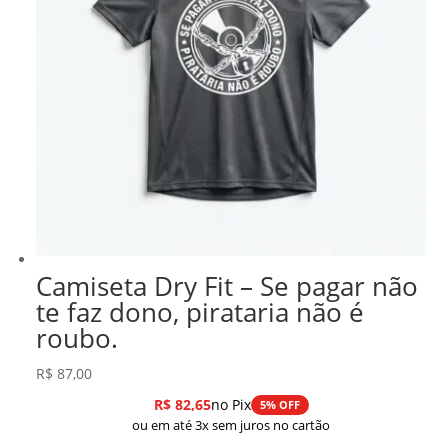
Camiseta Dry Fit – Se pagar não
te faz dono, pirataria não é
roubo.
R$
87,00
R$
82,65
no Pix
5% OFF
ou em até 3x sem juros no cartão