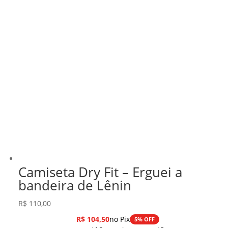
Camiseta Dry Fit – Erguei a
bandeira de Lênin
R$
110,00
R$
104,50
no Pix
5% OFF