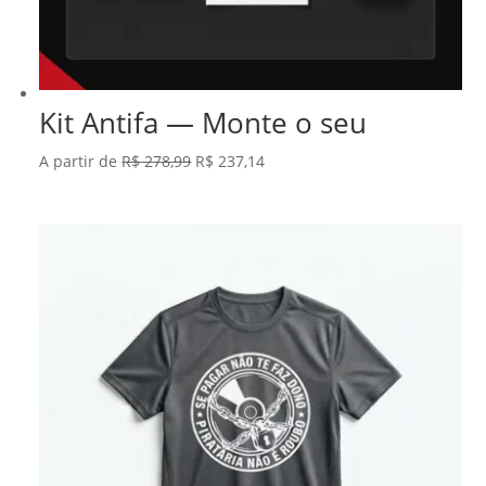
Kit Antifa — Monte o seu
O
O
A partir de
R$
278,99
R$
237,14
preço
preço
original
atual
era:
é:
R$ 278,99.
R$ 237,14.