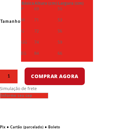
Básica
Altura (cm)
Largura (cm)
P
69
50
M
71
53
Tamanho
G
72
56
GG
74
59
EG
84
66
Camiseta
COMPRAR AGORA
Dry
Fit
Simulação de frete
-
Carlos
Marighella
quantidade
Pix • Cartão (parcelado) • Boleto