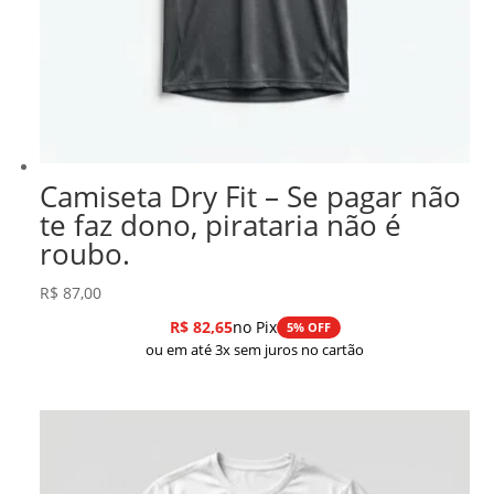
Camiseta Dry Fit – Se pagar não
te faz dono, pirataria não é
roubo.
R$
87,00
R$
82,65
no Pix
5% OFF
ou em até 3x sem juros no cartão