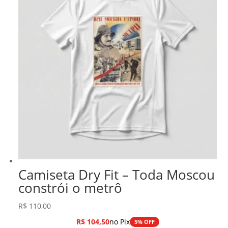
Camiseta Dry Fit – Toda Moscou
constrói o metrô
R$
110,00
R$
104,50
no Pix
5% OFF