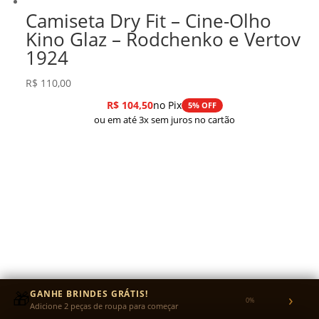
Camiseta Dry Fit – Cine-Olho
Kino Glaz – Rodchenko e Vertov
1924
R$
110,00
R$
104,50
no Pix
5% OFF
ou em até 3x sem juros no cartão
🎁
GANHE BRINDES GRÁTIS!
›
0%
Adicione 2 peças de roupa para começar