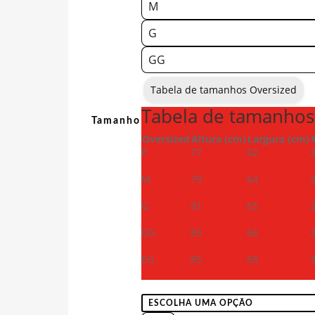
M
G
GG
Tabela de tamanhos Oversized
Tabela de tamanhos
Tamanho
Oversized
Altura (cm)
Largura (cm)
P
77
62
M
79
64
G
81
65
GG
83
66
EG
85
68