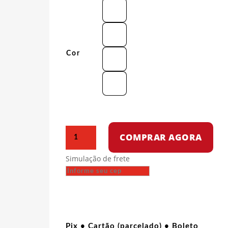
Cor
Camiseta
COMPRAR AGORA
Oversized
-
Simulação de frete
Capitalismo
é
o
fim.
quantidade
Pix • Cartão (parcelado) • Boleto