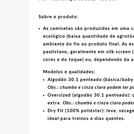
Sobre o produto:
As camisetas são produzidas em uma c
ecológico
(baixa quantidade de agrotóx
ambiente do fio ao produto final. As
e
paulistano, geralmente em
silk screen
(
cores e do toque) ou, dependendo da 
Modelos e qualidades:
Algodão 30.1 penteado (básica/baby 
Obs.: chumbo e cinza clara podem ter p
Oversized (algodão 30.1 penteado):
c
extra.
Obs.: chumbo e cinza clara podem
Dry Fit (100% poliéster):
leve, secage
ideal para treinos e dias quentes.