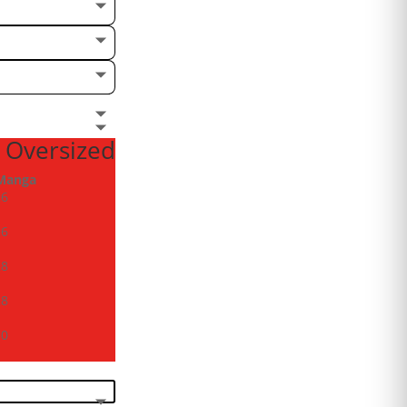
 Oversized
Manga
26
26
28
28
30