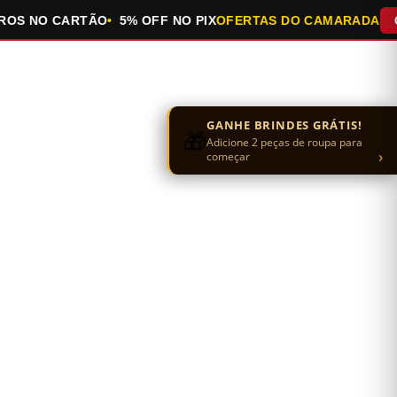
 NO CARTÃO
5% OFF NO PIX
OFERTAS DO CAMARADA
QUEI
GANHE BRINDES GRÁTIS!
🎁
Adicione 2 peças de roupa para
›
começar