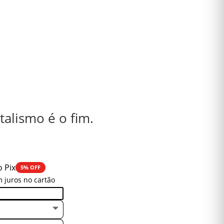
talismo é o fim.
o Pix
5% OFF
 juros no cartão