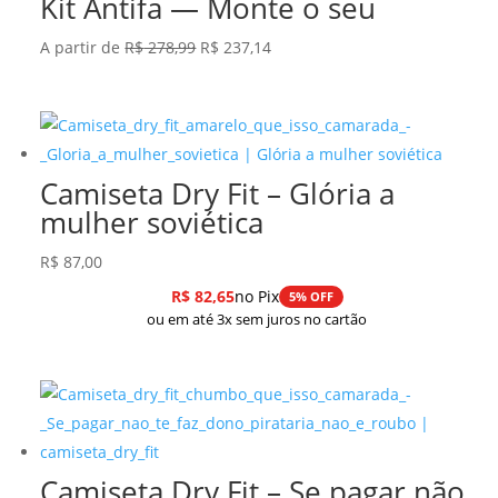
Kit Antifa — Monte o seu
O
O
A partir de
R$
278,99
R$
237,14
preço
preço
original
atual
era:
é:
R$ 278,99.
R$ 237,14.
Camiseta Dry Fit – Glória a
mulher soviética
R$
87,00
R$
82,65
no Pix
5% OFF
ou em até 3x sem juros no cartão
Camiseta Dry Fit – Se pagar não