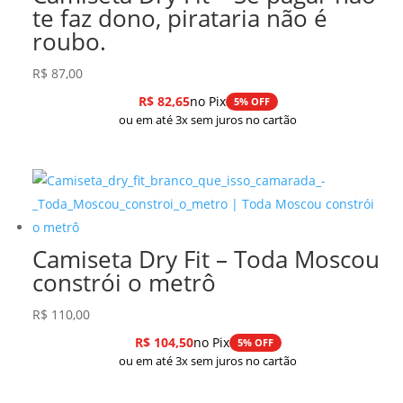
te faz dono, pirataria não é
roubo.
R$
87,00
R$
82,65
no Pix
5% OFF
ou em até 3x sem juros no cartão
Camiseta Dry Fit – Toda Moscou
constrói o metrô
R$
110,00
R$
104,50
no Pix
5% OFF
ou em até 3x sem juros no cartão