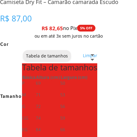
Camiseta Dry Fit – Camarão camarada Escudo
R$
87,00
R$
82,65
no Pix
5% OFF
ou em até 3x sem juros no cartão
Cor
Limpar
Tabela de tamanhos
Tabela de tamanhos
Básica
Altura (cm)
Largura (cm)
P
69
50
M
71
53
Tamanho
G
72
56
GG
74
59
EG
84
66