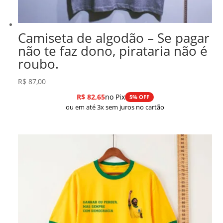
Camiseta de algodão – Se pagar
não te faz dono, pirataria não é
roubo.
R$
87,00
R$
82,65
no Pix
5% OFF
ou em até 3x sem juros no cartão