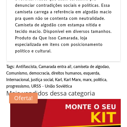
denunciar contradições sociais e políticas. Essa
camiseta carrega a referência em algodão macio
pra quem não se contenta com neutralidade.
Camiseta de algodão com estampa nítida e
tecido macio. Disponível em diversos tamanhos.
Produto da Que Isso Camarada, loja
especializada em itens com posicionamento
político e cultural.
Tags:
Antifascista
,
Camarada entra ai!
,
camiseta de algodao
,
Comunismo
,
democracia
,
direitos humanos
,
esquerda
,
Internacional
,
justiça social
,
Karl
,
Karl Marx
,
marx
,
política
,
progressismo
,
URSS - União Soviética
Mais vendidos dessa categoria
Oferta!