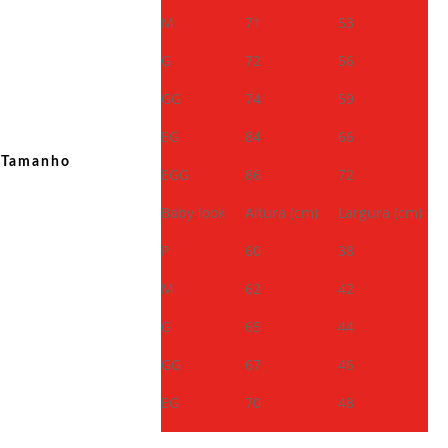
M
71
53
G
72
56
GG
74
59
EG
84
66
Tamanho
EGG
86
72
Baby look
Altura (cm)
Largura (cm)
P
60
38
M
62
42
G
65
44
GG
67
46
EG
70
48