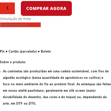
Camiseta
COMPRAR AGORA
de
algodão
Simulação de frete
-
Camarada
entra
ai!
quantidade
Pix • Cartão (parcelado) • Boleto
Sobre o produto:
As camisetas são produzidas em uma cadeia sustentável, com fios de
algodão ecológico
(baixa quantidade de agrotóxicos no cultivo) e
foco no meio ambiente do fio ao produto final. As
estampas
são feitas
em nosso ateliê paulistano, geralmente em
silk screen
(maior
durabilidade do desenho, das cores e do toque) ou, dependendo da
arte, em
DTF
ou
DTG
.