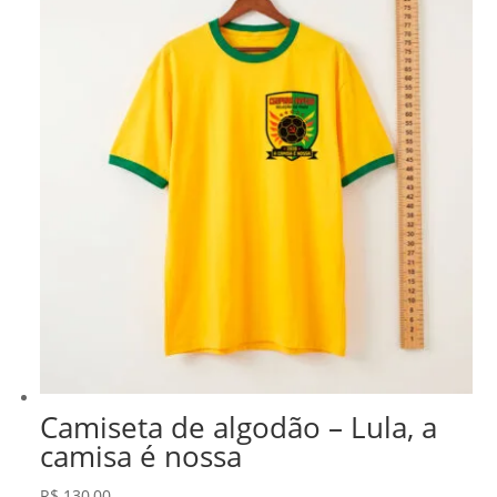
R$ 278,99.
R$ 237,14.
Camiseta de algodão – Lula, a
camisa é nossa
R$
130,00