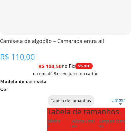
Camiseta de algodão – Camarada entra ai!
R$
110,00
R$
104,50
no Pix
5% OFF
ou em até 3x sem juros no cartão
Modelo de camiseta
Cor
Limpar
Tabela de tamanhos
Tabela de tamanhos
Básica
Altura (cm)
Largura (cm)
P
69
50