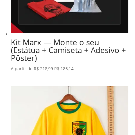
Kit Marx — Monte o seu
(Estátua + Camiseta + Adesivo +
Pôster)
O
O
A partir de
R$
218,99
R$
186,14
preço
preço
original
atual
era:
é:
R$ 218,99.
R$ 186,14.