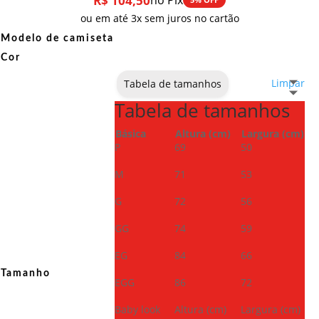
R$
104,50
no Pix
ou em até 3x sem juros no cartão
Modelo de camiseta
Cor
Limpar
Tabela de tamanhos
Tabela de tamanhos
Básica
Altura (cm)
Largura (cm)
P
69
50
M
71
53
G
72
56
GG
74
59
EG
84
66
Tamanho
EGG
86
72
Baby look
Altura (cm)
Largura (cm)