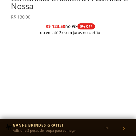
Nossa
R$
130,00
R$
123,50
no Pix
5% OFF
ou em até 3x sem juros no cartão
🎁
GANHE BRINDES GRÁTIS!
›
0%
Adicione 2 peças de roupa para começar