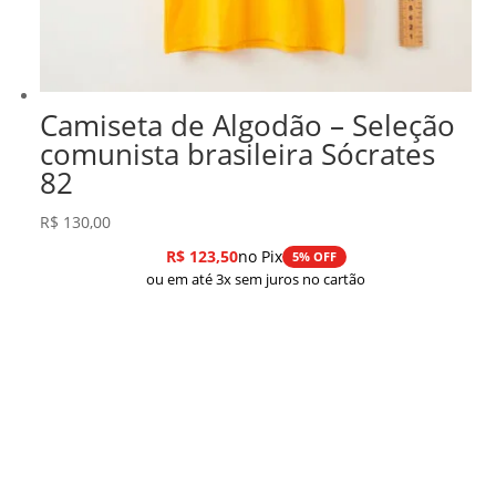
Camiseta de Algodão – Seleção
comunista brasileira Sócrates
82
R$
130,00
R$
123,50
no Pix
5% OFF
ou em até 3x sem juros no cartão