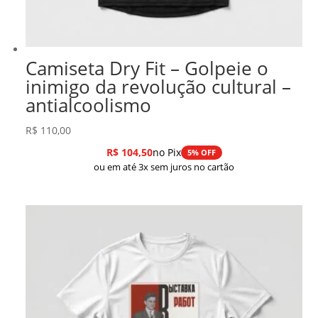
Camiseta Dry Fit – Golpeie o
inimigo da revolução cultural –
antialcoolismo
R$
110,00
R$
104,50
no Pix
5% OFF
ou em até 3x sem juros no cartão