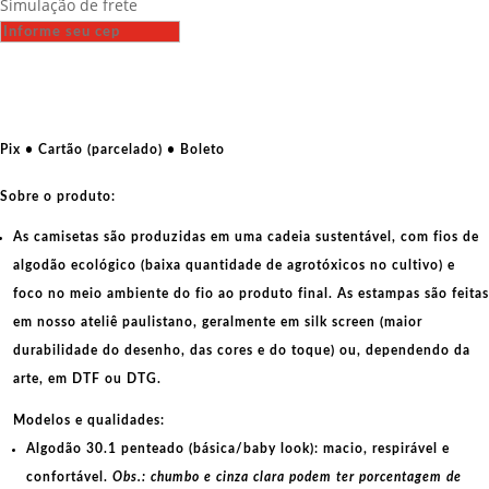
Simulação de frete
-
A
educação
é
um
ato
Pix • Cartão (parcelado) • Boleto
de
amor
Sobre o produto:
quantidade
As camisetas são produzidas em uma cadeia sustentável, com fios de
algodão ecológico
(baixa quantidade de agrotóxicos no cultivo) e
foco no meio ambiente do fio ao produto final. As
estampas
são feitas
em nosso ateliê paulistano, geralmente em
silk screen
(maior
durabilidade do desenho, das cores e do toque) ou, dependendo da
arte, em
DTF
ou
DTG
.
Modelos e qualidades:
Algodão 30.1 penteado (básica/baby look):
macio, respirável e
confortável.
Obs.: chumbo e cinza clara podem ter porcentagem de