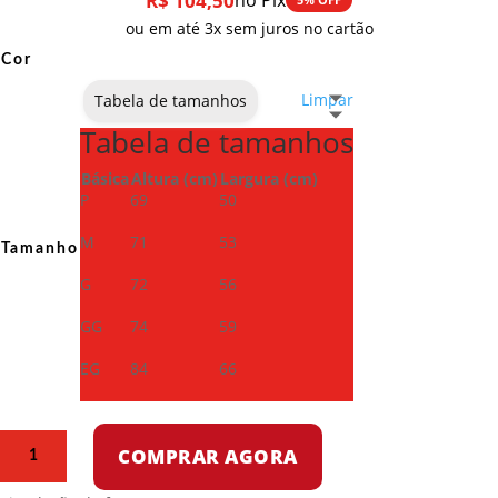
R$
104,50
no Pix
ou em até 3x sem juros no cartão
Cor
Limpar
Tabela de tamanhos
Tabela de tamanhos
Básica
Altura (cm)
Largura (cm)
P
69
50
M
71
53
Tamanho
G
72
56
GG
74
59
EG
84
66
Camiseta
COMPRAR AGORA
Dry
Fit