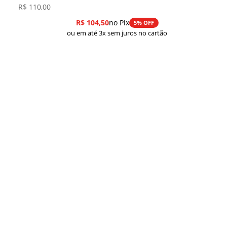
R$
110,00
R$
104,50
no Pix
5% OFF
ou em até 3x sem juros no cartão