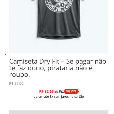
Camiseta Dry Fit – Se pagar não
te faz dono, pirataria não é
roubo.
R$
87,00
R$
82,65
no Pix
5% OFF
ou em até 3x sem juros no cartão