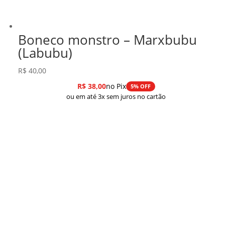
Boneco monstro – Marxbubu
(Labubu)
R$
40,00
R$
38,00
no Pix
5% OFF
ou em até 3x sem juros no cartão