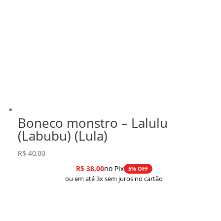
Boneco monstro – Lalulu
(Labubu) (Lula)
R$
40,00
R$
38,00
no Pix
5% OFF
ou em até 3x sem juros no cartão