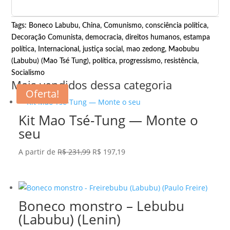
Tags:
Boneco Labubu
,
China
,
Comunismo
,
consciência política
,
Decoração Comunista
,
democracia
,
direitos humanos
,
estampa
política
,
Internacional
,
justiça social
,
mao zedong
,
Maobubu
(Labubu) (Mao Tsé Tung)
,
política
,
progressismo
,
resistência
,
Socialismo
Mais vendidos dessa categoria
Oferta!
Kit Mao Tsé-Tung — Monte o
seu
O
O
A partir de
R$
231,99
R$
197,19
preço
preço
original
atual
era:
é:
Boneco monstro – Lebubu
R$ 231,99.
R$ 197,19.
(Labubu) (Lenin)