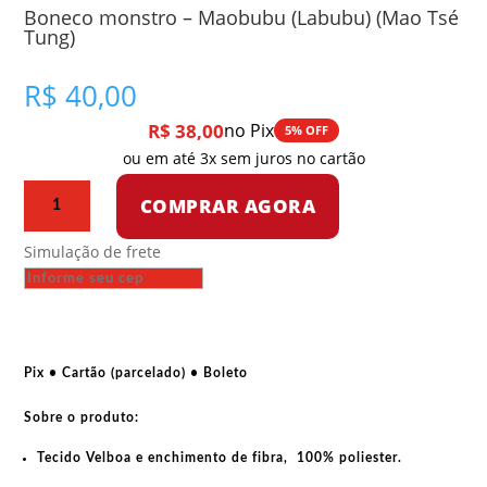
Boneco monstro – Maobubu (Labubu) (Mao Tsé
Tung)
R$
40,00
R$
38,00
no Pix
5% OFF
ou em até 3x sem juros no cartão
Boneco
COMPRAR AGORA
monstro
-
Simulação de frete
Maobubu
(Labubu)
(Mao
Tsé
Tung)
Pix • Cartão (parcelado) • Boleto
quantidade
Sobre o produto:
Tecido Velboa e enchimento de fibra, 100% poliester.