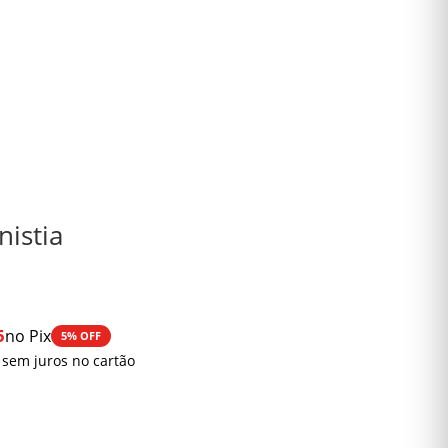
nistia
5
no Pix
5% OFF
 sem juros no cartão