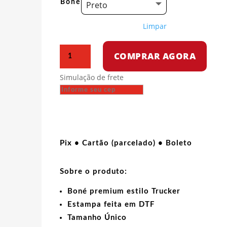
Boné
Preto
Limpar
Boné
COMPRAR AGORA
trucker
-
Simulação de frete
Toma
Tua
Anistia
quantidade
Pix • Cartão (parcelado) • Boleto
Sobre o produto:
Boné premium estilo Trucker
Estampa feita em DTF
Tamanho Único