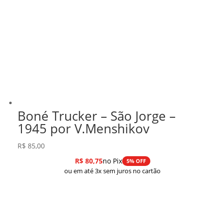
Boné Trucker – São Jorge –
1945 por V.Menshikov
R$
85,00
R$
80,75
no Pix
5% OFF
ou em até 3x sem juros no cartão