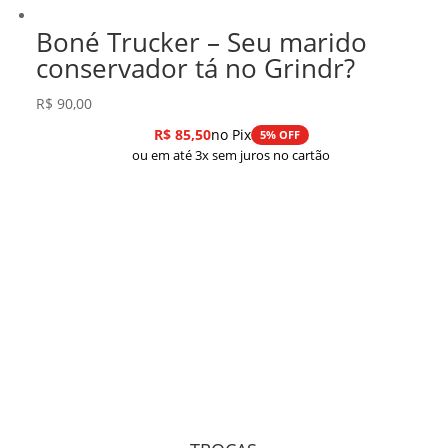
Boné Trucker – Seu marido
conservador tá no Grindr?
R$
90,00
R$
85,50
no Pix
5% OFF
ou em até 3x sem juros no cartão