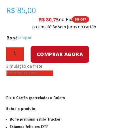
R$
85,00
R$
80,75
no Pix
5% OFF
ou em até 3x sem juros no cartão
Limpar
Boné
Boné
COMPRAR AGORA
Trucker
-
Simulação de frete
Ibrahim
Traoré
quantidade
Pix • Cartão (parcelado) • Boleto
Sobre o produto:
Boné premium estilo Trucker
Estampa feita em DTF