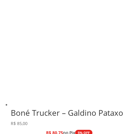
Boné Trucker – Galdino Pataxo
R$
85,00
R$
80,75
no Pix
5% OFF