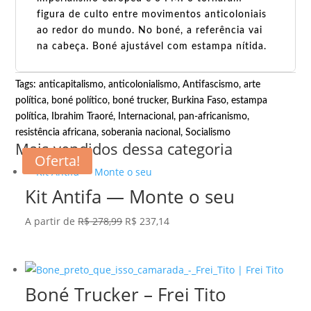
figura de culto entre movimentos anticoloniais
ao redor do mundo. No boné, a referência vai
na cabeça. Boné ajustável com estampa nítida.
Tags:
anticapitalismo
,
anticolonialismo
,
Antifascismo
,
arte
política
,
boné político
,
boné trucker
,
Burkina Faso
,
estampa
política
,
Ibrahim Traoré
,
Internacional
,
pan-africanismo
,
resistência africana
,
soberania nacional
,
Socialismo
Mais vendidos dessa categoria
Oferta!
Kit Antifa — Monte o seu
O
O
A partir de
R$
278,99
R$
237,14
preço
preço
original
atual
era:
é:
Boné Trucker – Frei Tito
R$ 278,99.
R$ 237,14.