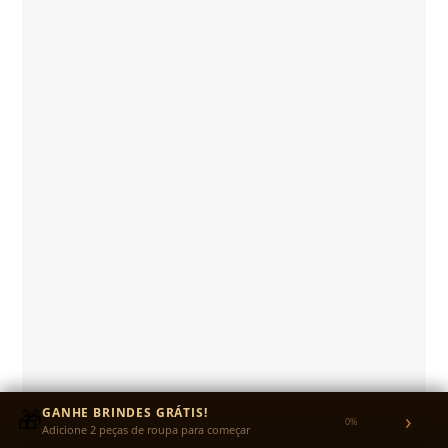
🎁
GANHE BRINDES GRÁTIS!
›
0%
Adicione 2 peças de roupa para começar