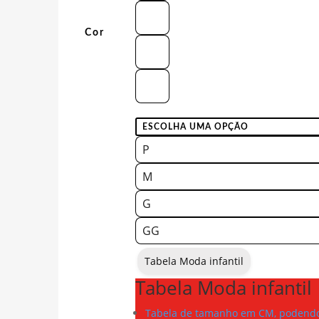
Cor
P
M
G
GG
Tabela Moda infantil
Tabela Moda infantil
Tabela de tamanho em CM, podendo 