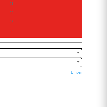
21
22
23
26
Limpar