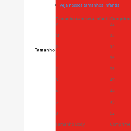
Veja nossos tamanhos infantis
Tamanho camiseta infantil
Comprime
P
32
M
33
G
34
Tamanho
1
36
2
38
3
40
4
44
6
49
8
52
Tamanho Body
Comprime