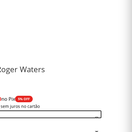
 Roger Waters
0
no Pix
5% OFF
 sem juros no cartão