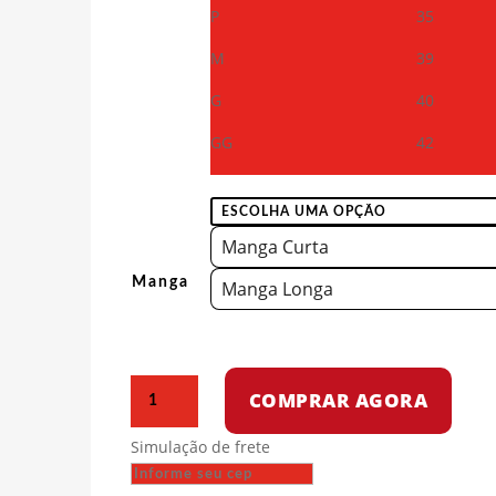
P
35
M
39
G
40
GG
42
Manga Curta
Manga
Manga Longa
Body
COMPRAR AGORA
para
bebê
Simulação de frete
-
Resist