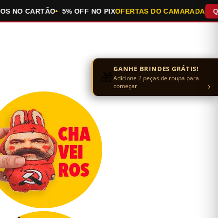
O CARTÃO
5% OFF NO PIX
OFERTAS DO CAMARADA
QUEIMA
GANHE BRINDES GRÁTIS!
🎁
Adicione 2 peças de roupa para
›
começar