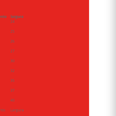
nto
largura
24
25
26
27
30
32
35
37
40
nto
Largura