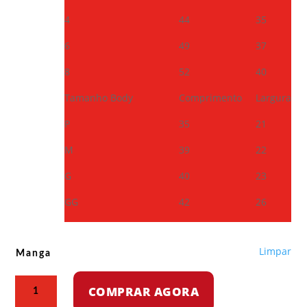
4
44
35
6
49
37
8
52
40
Tamanho Body
Comprimento
Largura
P
35
21
M
39
22
G
40
23
GG
42
26
Limpar
Manga
Body
COMPRAR AGORA
para