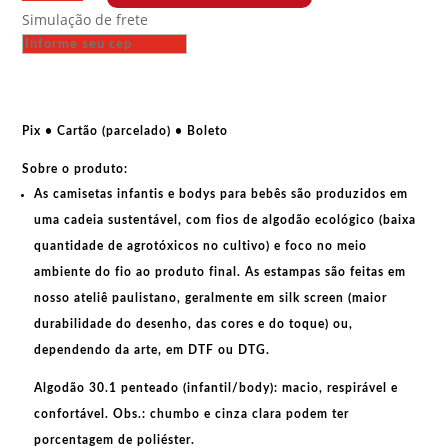
bebê
Simulação de frete
-
Ditadura
nunca
mais
quantidade
Pix • Cartão (parcelado) • Boleto
Sobre o produto:
As
camisetas infantis e bodys para bebês
são produzidos em
uma cadeia sustentável, com fios de
algodão ecológico
(baixa
quantidade de agrotóxicos no cultivo) e foco no meio
ambiente do fio ao produto final. As
estampas
são feitas em
nosso ateliê paulistano, geralmente em
silk screen
(maior
durabilidade do desenho, das cores e do toque) ou,
dependendo da arte, em
DTF
ou
DTG
.
Algodão 30.1 penteado (infantil/body):
macio, respirável e
confortável.
Obs.:
chumbo e cinza clara podem ter
porcentagem de poliéster.