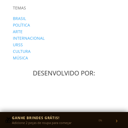
TEMAS
BRASIL
POLÍTICA
ARTE
INTERNACIONAL
URSS
CULTURA
MÚSICA
DESENVOLVIDO POR:
🎁
GANHE BRINDES GRÁTIS!
›
Seguir
0%
Adicione 2 peças de roupa para começar
Seguir