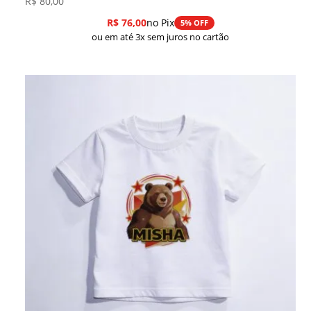
R$
80,00
R$
76,00
no Pix
5% OFF
ou em até 3x sem juros no cartão