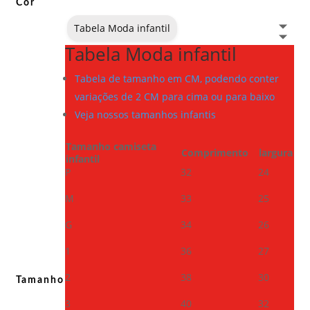
Cor
Tabela Moda infantil
Tabela Moda infantil
Tabela de tamanho em CM, podendo conter
variações de 2 CM para cima ou para baixo
Veja nossos tamanhos infantis
Tamanho camiseta
Comprimento
largura
infantil
P
32
24
M
33
25
G
34
26
1
36
27
2
38
30
Tamanho
3
40
32