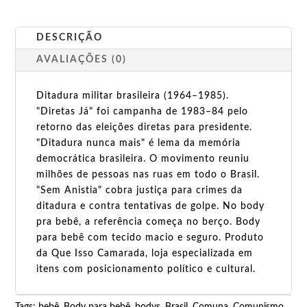
DESCRIÇÃO
AVALIAÇÕES (0)
Ditadura militar brasileira (1964–1985).
"Diretas Já" foi campanha de 1983–84 pelo
retorno das eleições diretas para presidente.
"Ditadura nunca mais" é lema da memória
democrática brasileira. O movimento reuniu
milhões de pessoas nas ruas em todo o Brasil.
"Sem Anistia" cobra justiça para crimes da
ditadura e contra tentativas de golpe. No body
pra bebê, a referência começa no berço. Body
para bebê com tecido macio e seguro. Produto
da Que Isso Camarada, loja especializada em
itens com posicionamento político e cultural.
Tags:
bebê
,
Body para bebê
,
bodys
,
Brasil
,
Comuna
,
Comunismo
,