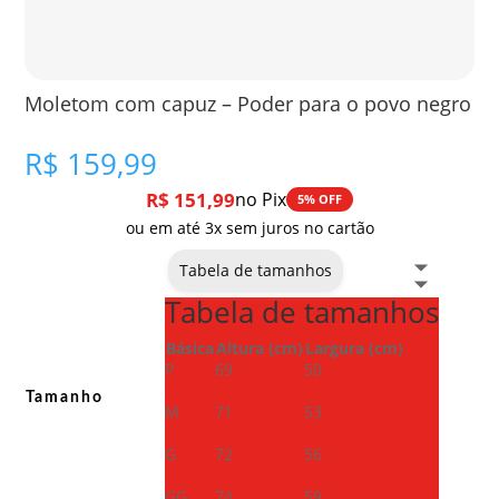
Moletom com capuz – Poder para o povo negro
R$
159,99
R$
151,99
no Pix
5% OFF
ou em até 3x sem juros no cartão
Tabela de tamanhos
Tabela de tamanhos
Básica
Altura (cm)
Largura (cm)
P
69
50
Tamanho
M
71
53
G
72
56
GG
74
59