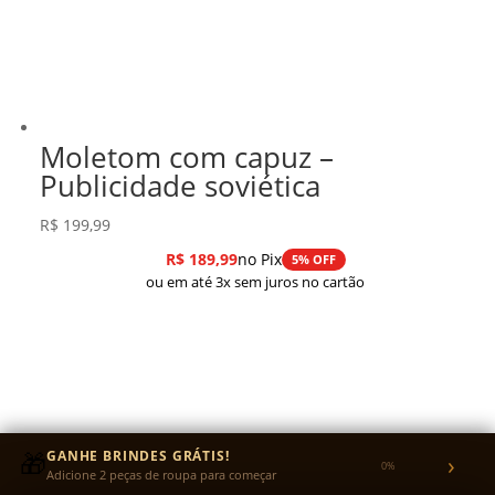
Moletom com capuz –
Publicidade soviética
R$
199,99
R$
189,99
no Pix
5% OFF
ou em até 3x sem juros no cartão
🎁
GANHE BRINDES GRÁTIS!
›
0%
Adicione 2 peças de roupa para começar