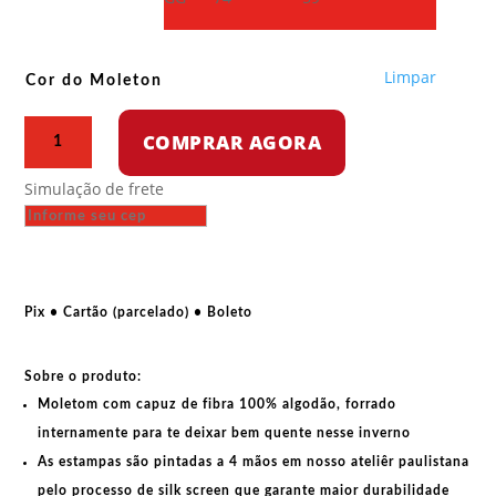
Limpar
Cor do Moleton
Moletom
COMPRAR AGORA
com
capuz
Simulação de frete
-
Poder
para
o
povo
Pix • Cartão (parcelado) • Boleto
negro
quantidade
Sobre o produto:
Moletom com capuz de fibra 100% algodão, forrado
internamente para te deixar bem quente nesse inverno
As estampas são pintadas a 4 mãos em nosso ateliêr paulistana
pelo processo de silk screen que garante maior durabilidade