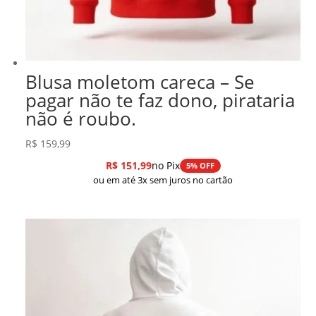
Blusa moletom careca – Se
pagar não te faz dono, pirataria
não é roubo.
R$
159,99
R$
151,99
no Pix
5% OFF
ou em até 3x sem juros no cartão