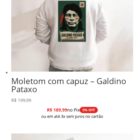
Moletom com capuz – Galdino
Pataxo
R$
199,99
R$
189,99
no Pix
5% OFF
ou em até 3x sem juros no cartão