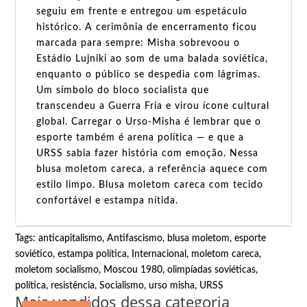
seguiu em frente e entregou um espetáculo
histórico. A cerimônia de encerramento ficou
marcada para sempre: Misha sobrevoou o
Estádio Lujniki ao som de uma balada soviética,
enquanto o público se despedia com lágrimas.
Um símbolo do bloco socialista que
transcendeu a Guerra Fria e virou ícone cultural
global. Carregar o Urso-Misha é lembrar que o
esporte também é arena política — e que a
URSS sabia fazer história com emoção. Nessa
blusa moletom careca, a referência aquece com
estilo limpo. Blusa moletom careca com tecido
confortável e estampa nítida.
Tags:
anticapitalismo
,
Antifascismo
,
blusa moletom
,
esporte
soviético
,
estampa política
,
Internacional
,
moletom careca
,
moletom socialismo
,
Moscou 1980
,
olimpíadas soviéticas
,
política
,
resistência
,
Socialismo
,
urso misha
,
URSS
Mais vendidos dessa categoria