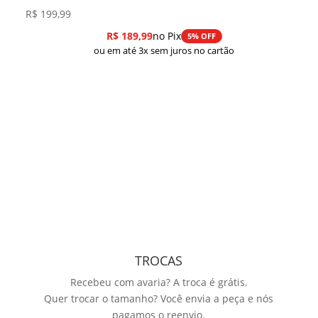
R$
199,99
R$
189,99
no Pix
5% OFF
ou em até 3x sem juros no cartão
TROCAS
Recebeu com avaria? A troca é grátis.
Quer trocar o tamanho? Você envia a peça e nós
pagamos o reenvio.