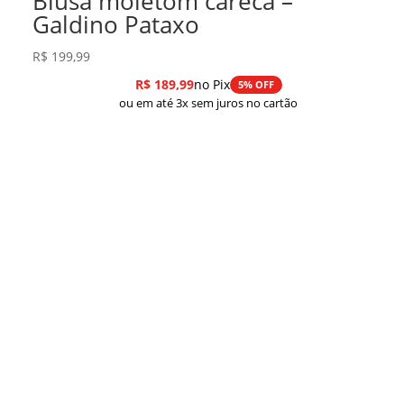
Blusa moletom careca –
Galdino Pataxo
R$
199,99
R$
189,99
no Pix
5% OFF
ou em até 3x sem juros no cartão