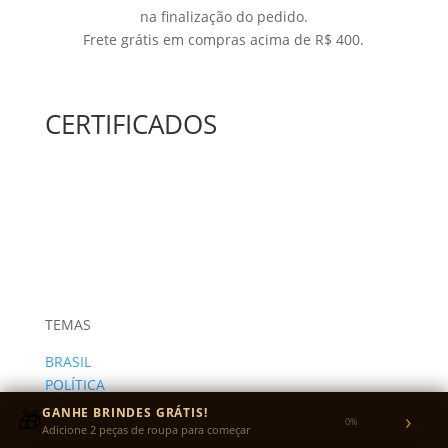
na finalização do pedido.
Frete grátis em compras acima de R$ 400.
CERTIFICADOS
TEMAS
BRASIL
POLÍTICA
ARTE
🎁
GANHE BRINDES GRÁTIS!
›
0%
INTERNACIONAL
Adicione 2 peças de roupa para começar