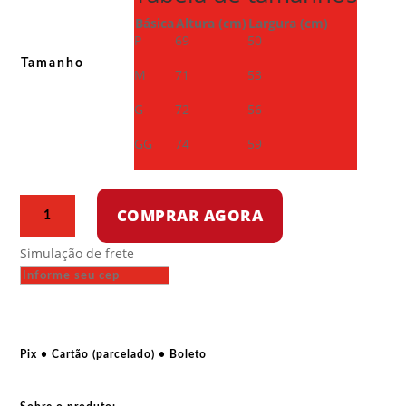
Básica
Altura (cm)
Largura (cm)
P
69
50
Tamanho
M
71
53
G
72
56
GG
74
59
Blusa
COMPRAR AGORA
moletom
careca
Simulação de frete
-
Urso-
Misha
quantidade
Pix • Cartão (parcelado) • Boleto