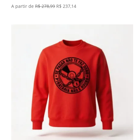
O
O
A partir de
R$
278,99
R$
237,14
preço
preço
original
atual
era:
é:
R$ 278,99.
R$ 237,14.