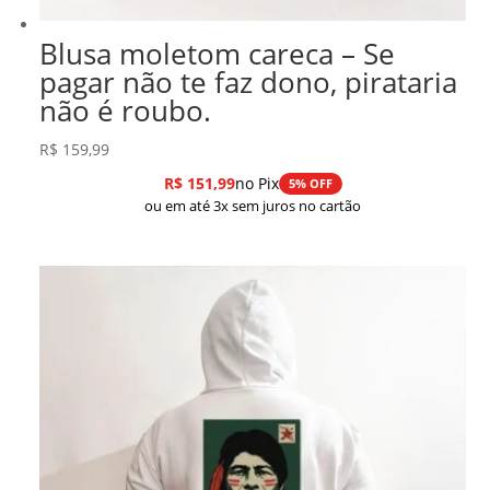
Blusa moletom careca – Se
pagar não te faz dono, pirataria
não é roubo.
R$
159,99
R$
151,99
no Pix
5% OFF
ou em até 3x sem juros no cartão