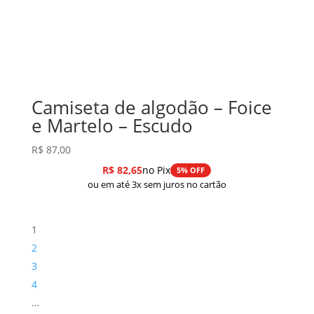
Camiseta de algodão – Foice
e Martelo – Escudo
R$
87,00
R$
82,65
no Pix
5% OFF
ou em até 3x sem juros no cartão
1
2
3
4
…