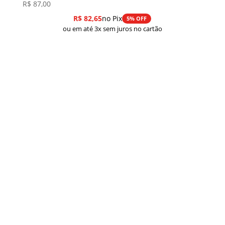
R$
87,00
R$
82,65
no Pix
5% OFF
ou em até 3x sem juros no cartão