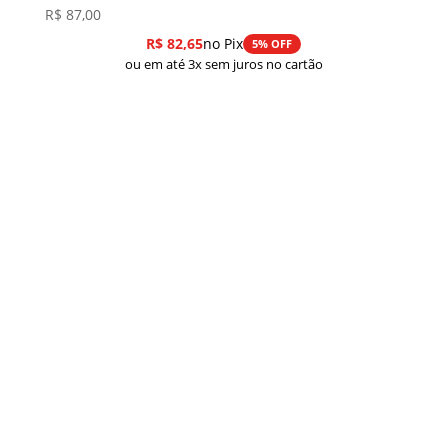
R$
87,00
R$
82,65
no Pix
5% OFF
ou em até 3x sem juros no cartão