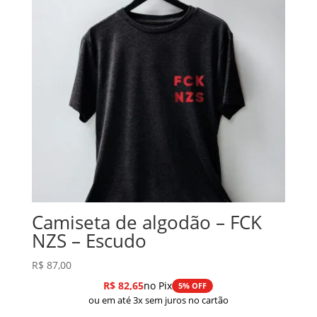
Camiseta de algodão – FCK
NZS – Escudo
R$
87,00
R$
82,65
no Pix
5% OFF
ou em até 3x sem juros no cartão