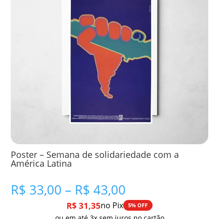
Poster – Semana de solidariedade com a
América Latina
Faixa
R$
33,00
–
R$
43,00
de
R$
31,35
no Pix
5% OFF
preço:
ou em até 3x sem juros no cartão