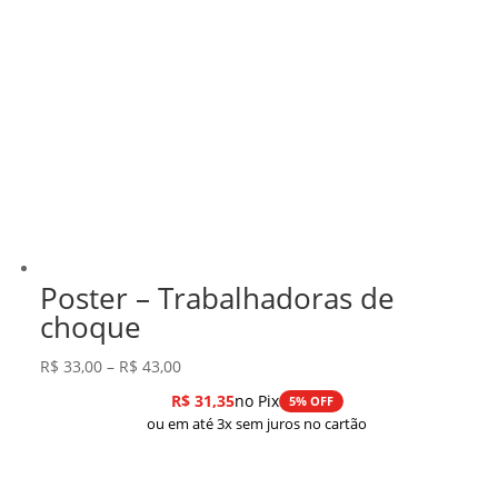
Poster – Trabalhadoras de
choque
Faixa
R$
33,00
–
R$
43,00
de
R$
31,35
no Pix
5% OFF
preço:
ou em até 3x sem juros no cartão
R$ 33,00
através