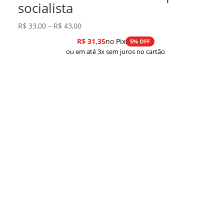
socialista
Faixa
R$
33,00
–
R$
43,00
de
R$
31,35
no Pix
5% OFF
preço:
ou em até 3x sem juros no cartão
R$ 33,00
através
R$ 43,00