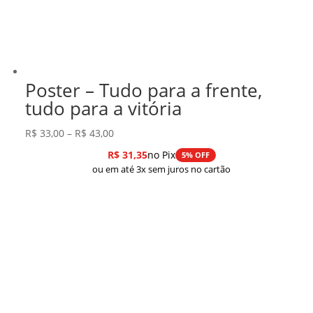
Poster – Tudo para a frente,
tudo para a vitória
Faixa
R$
33,00
–
R$
43,00
de
R$
31,35
no Pix
5% OFF
preço:
ou em até 3x sem juros no cartão
R$ 33,00
através
R$ 43,00