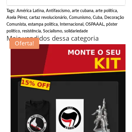
Tags:
América Latina
,
Antifascismo
,
arte cubana
,
arte política
,
Asela Pérez
,
cartaz revolucionário
,
Comunismo
,
Cuba
,
Decoração
Comunista
,
estampa política
,
Internacional
,
OSPAAAL
,
pôster
político
,
resistência
,
Socialismo
,
solidariedade
Mais vendidos dessa categoria
Oferta!