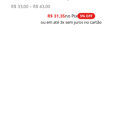
Faixa
R$
33,00
–
R$
43,00
de
R$
31,35
no Pix
5% OFF
preço:
ou em até 3x sem juros no cartão
R$ 33,00
através
R$ 43,00