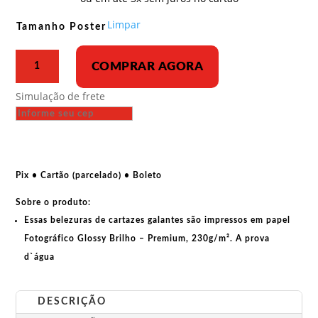
R$ 33,00
através
Limpar
Tamanho Poster
R$ 43,00
Poster
COMPRAR AGORA
-
Semana
Simulação de frete
de
solidariedade
com
a
América
Pix • Cartão (parcelado) • Boleto
Latina
Sobre o produto:
quantidade
Essas belezuras de cartazes galantes são impressos em papel
Fotográfico Glossy Brilho – Premium, 230g/m². A prova
d`água
DESCRIÇÃO