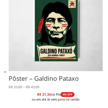
Pôster – Galdino Pataxo
Faixa
R$
33,00
–
R$
43,00
de
R$
31,35
no Pix
5% OFF
preço:
ou em até 3x sem juros no cartão
R$ 33,00