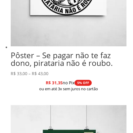
Pôster – Se pagar não te faz
dono, pirataria não é roubo.
Faixa
R$
33,00
–
R$
43,00
de
R$
31,35
no Pix
5% OFF
preço:
ou em até 3x sem juros no cartão
R$ 33,00
através
R$ 43,00