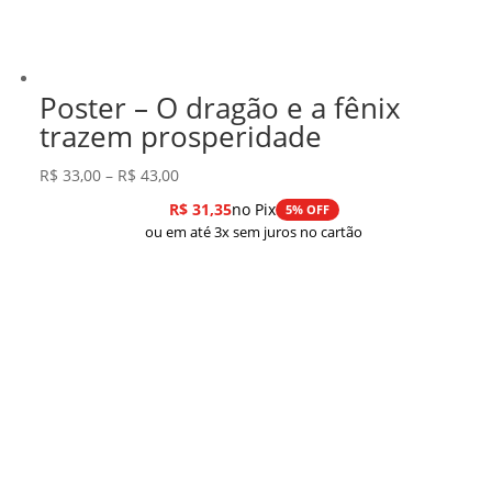
Poster – O dragão e a fênix
trazem prosperidade
Faixa
R$
33,00
–
R$
43,00
de
R$
31,35
no Pix
5% OFF
preço:
ou em até 3x sem juros no cartão
R$ 33,00
através
R$ 43,00