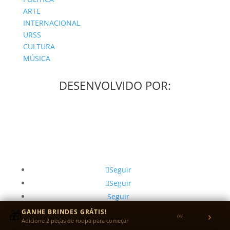
ARTE
INTERNACIONAL
URSS
CULTURA
MÚSICA
DESENVOLVIDO POR:
Seguir
Seguir
Seguir
Seguir
🎁
GANHE BRINDES GRÁTIS!
›
0%
Adicione 2 peças de roupa para começar
Seguir