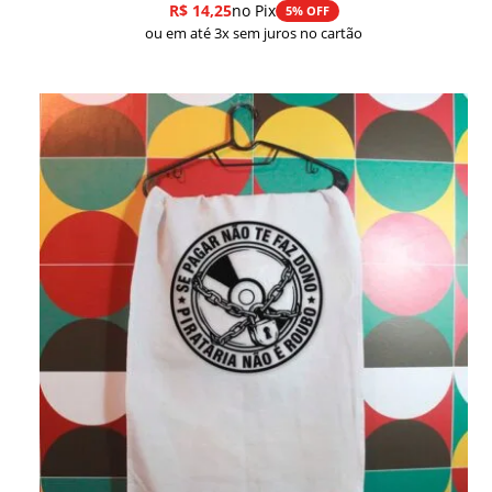
R$
14,25
no Pix
5% OFF
ou em até 3x sem juros no cartão