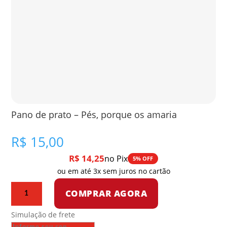
Pano de prato – Pés, porque os amaria
R$
15,00
R$
14,25
no Pix
5% OFF
ou em até 3x sem juros no cartão
Pano
COMPRAR AGORA
de
prato
Simulação de frete
-