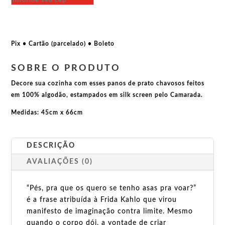
Pés,
porque
os
amaria
Pix • Cartão (parcelado) • Boleto
quantidade
SOBRE O PRODUTO
Decore sua cozinha com esses panos de prato chavosos feitos
em 100% algodão, estampados em silk screen pelo Camarada.
Medidas: 45cm x 66cm
DESCRIÇÃO
AVALIAÇÕES (0)
“Pés, pra que os quero se tenho asas pra voar?”
é a frase atribuída à Frida Kahlo que virou
manifesto de imaginação contra limite. Mesmo
quando o corpo dói, a vontade de criar