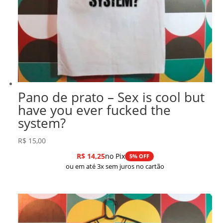
Pano de prato – Sex is cool but
have you ever fucked the
system?
R$
15,00
R$
14,25
no Pix
5% OFF
ou em até 3x sem juros no cartão