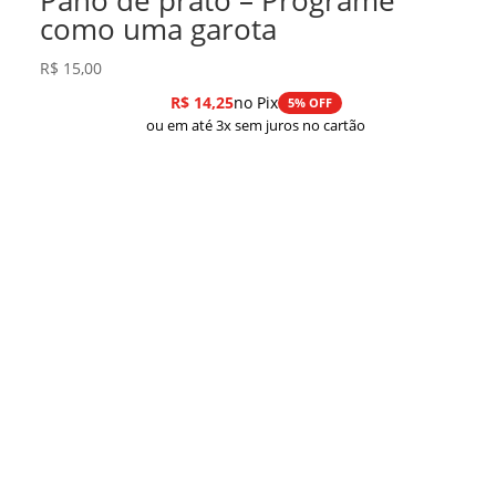
Pano de prato – Programe
como uma garota
R$
15,00
R$
14,25
no Pix
5% OFF
ou em até 3x sem juros no cartão