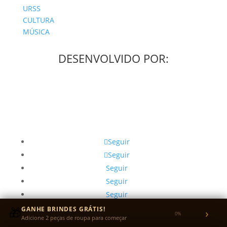
URSS
CULTURA
MÚSICA
DESENVOLVIDO POR:
Seguir
Seguir
Seguir
Seguir
Seguir
🎁
GANHE BRINDES GRÁTIS!
›
0%
Adicione 2 peças de roupa para começar
© Que isso camarada 2026 Todos os Direitos