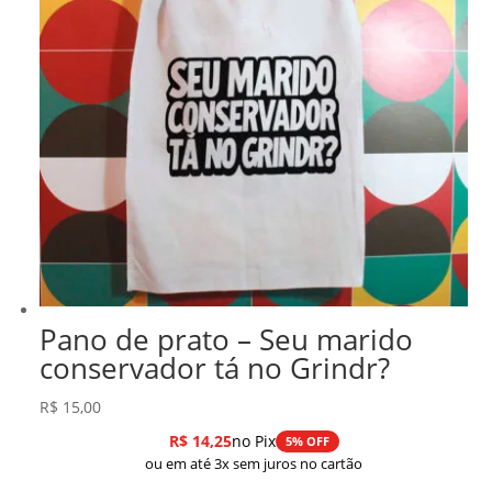
Pano de prato – Seu marido
conservador tá no Grindr?
R$
15,00
R$
14,25
no Pix
5% OFF
ou em até 3x sem juros no cartão