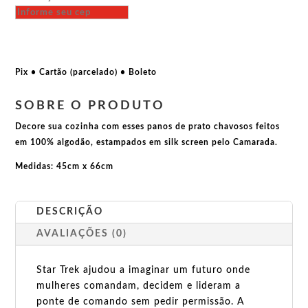
-
Lugar
de
mulher
é
Pix • Cartão (parcelado) • Boleto
na
ponte
SOBRE O PRODUTO
de
Decore sua cozinha com esses panos de prato chavosos feitos
comando
em 100% algodão, estampados em silk screen pelo Camarada.
-
Star
Medidas: 45cm x 66cm
Trek
quantidade
DESCRIÇÃO
AVALIAÇÕES (0)
Star Trek ajudou a imaginar um futuro onde
mulheres comandam, decidem e lideram a
ponte de comando sem pedir permissão. A