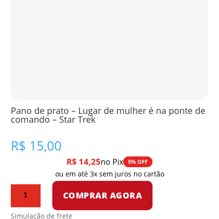
Pano de prato – Lugar de mulher é na ponte de
comando – Star Trek
R$
15,00
R$
14,25
no Pix
5% OFF
ou em até 3x sem juros no cartão
Pano
COMPRAR AGORA
de
prato
Simulação de frete