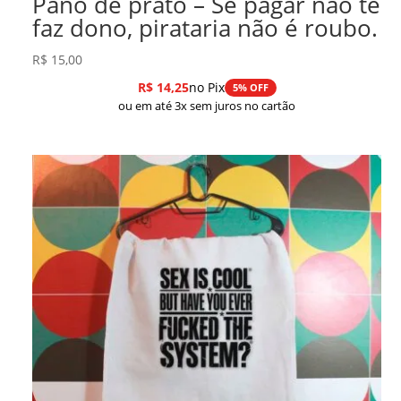
Pano de prato – Se pagar não te
faz dono, pirataria não é roubo.
R$
15,00
R$
14,25
no Pix
5% OFF
ou em até 3x sem juros no cartão