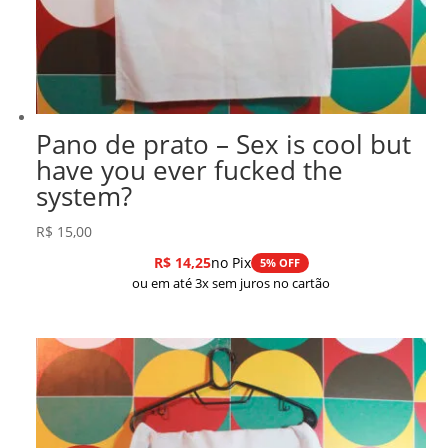
Pano de prato – Sex is cool but
have you ever fucked the
system?
R$
15,00
R$
14,25
no Pix
5% OFF
ou em até 3x sem juros no cartão