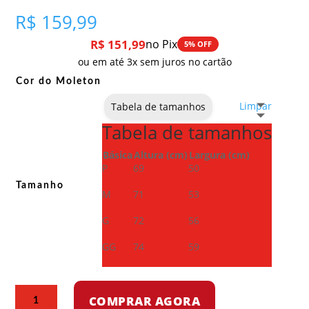
R$
159,99
R$
151,99
no Pix
5% OFF
ou em até 3x sem juros no cartão
Cor do Moleton
Limpar
Tabela de tamanhos
Tabela de tamanhos
Básica
Altura (cm)
Largura (cm)
P
69
50
Tamanho
M
71
53
G
72
56
GG
74
59
Moletom
COMPRAR AGORA
com