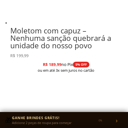
Moletom com capuz –
Nenhuma sanção quebrará a
unidade do nosso povo
R$
199,99
R$
189,99
no Pix
5% OFF
ou em até 3x sem juros no cartão
🎁
GANHE BRINDES GRÁTIS!
›
0%
Adicione 2 peças de roupa para começar