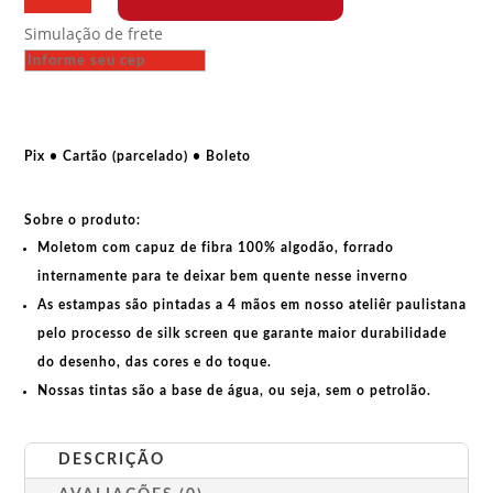
capuz
Simulação de frete
-
Programe
como
uma
garota
Pix • Cartão (parcelado) • Boleto
quantidade
Sobre o produto:
Moletom com capuz de fibra 100% algodão, forrado
internamente para te deixar bem quente nesse inverno
As estampas são pintadas a 4 mãos em nosso ateliêr paulistana
pelo processo de silk screen que garante maior durabilidade
do desenho, das cores e do toque.
Nossas tintas são a base de água, ou seja, sem o petrolão.
DESCRIÇÃO