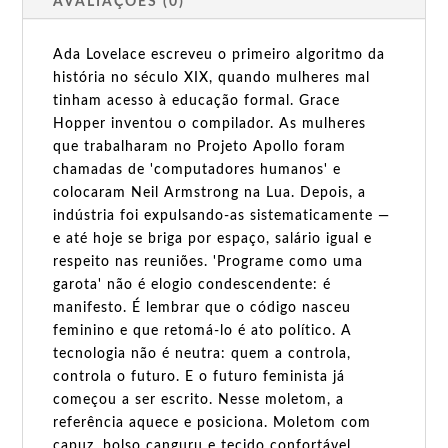
AVALIAÇÕES (0)
Ada Lovelace escreveu o primeiro algoritmo da
história no século XIX, quando mulheres mal
tinham acesso à educação formal. Grace
Hopper inventou o compilador. As mulheres
que trabalharam no Projeto Apollo foram
chamadas de 'computadores humanos' e
colocaram Neil Armstrong na Lua. Depois, a
indústria foi expulsando-as sistematicamente —
e até hoje se briga por espaço, salário igual e
respeito nas reuniões. 'Programe como uma
garota' não é elogio condescendente: é
manifesto. É lembrar que o código nasceu
feminino e que retomá-lo é ato político. A
tecnologia não é neutra: quem a controla,
controla o futuro. E o futuro feminista já
começou a ser escrito. Nesse moletom, a
referência aquece e posiciona. Moletom com
capuz, bolso canguru e tecido confortável.