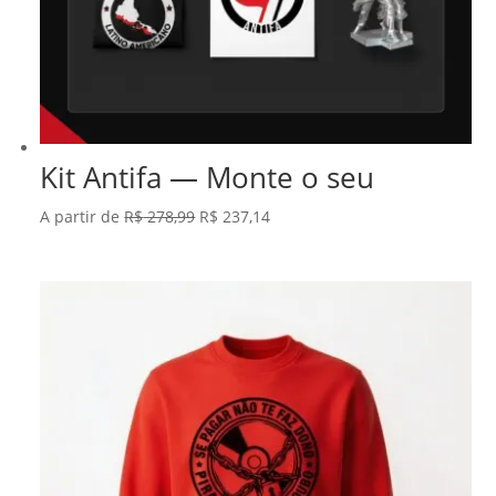
Kit Antifa — Monte o seu
O
O
A partir de
R$
278,99
R$
237,14
preço
preço
original
atual
era:
é:
R$ 278,99.
R$ 237,14.