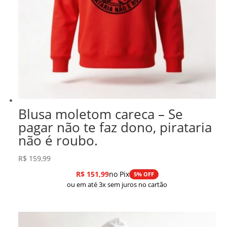
Blusa moletom careca – Se
pagar não te faz dono, pirataria
não é roubo.
R$
159,99
R$
151,99
no Pix
5% OFF
ou em até 3x sem juros no cartão