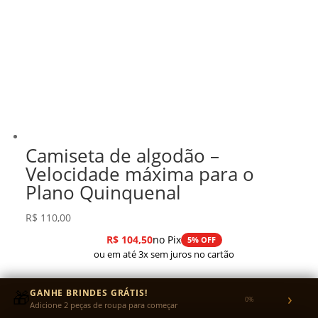
Camiseta de algodão –
Velocidade máxima para o
Plano Quinquenal
R$
110,00
R$
104,50
no Pix
5% OFF
ou em até 3x sem juros no cartão
🎁
GANHE BRINDES GRÁTIS!
›
0%
Adicione 2 peças de roupa para começar