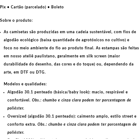
te
Pix • Cartão (parcelado) • Boleto
incomoda
o
Sobre o produto:
problema
As camisetas são produzidas em uma cadeia sustentável, com fios de
é
algodão ecológico
(baixa quantidade de agrotóxicos no cultivo) e
você
foco no meio ambiente do fio ao produto final. As
estampas
são feitas
quantidade
em nosso ateliê paulistano, geralmente em
silk screen
(maior
durabilidade do desenho, das cores e do toque) ou, dependendo da
arte, em
DTF
ou
DTG
.
Modelos e qualidades:
Algodão 30.1 penteado (básica/baby look):
macio, respirável e
confortável.
Obs.: chumbo e cinza clara podem ter porcentagem de
poliéster.
Oversized (algodão 30.1 penteado):
caimento amplo, estilo street e
conforto extra.
Obs.: chumbo e cinza clara podem ter porcentagem de
poliéster.