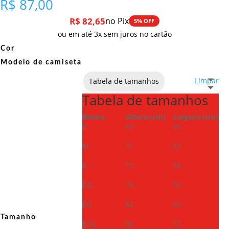
R$
87,00
R$
82,65
no Pix
5% OFF
ou em até 3x sem juros no cartão
Cor
Modelo de camiseta
Limpar
Tabela de tamanhos
Tabela de tamanhos
Básica
Altura (cm)
Largura (cm)
P
69
50
M
71
53
G
72
56
GG
74
59
EG
84
66
Tamanho
EGG
86
72