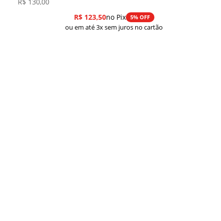
R$
130,00
R$
123,50
no Pix
5% OFF
ou em até 3x sem juros no cartão