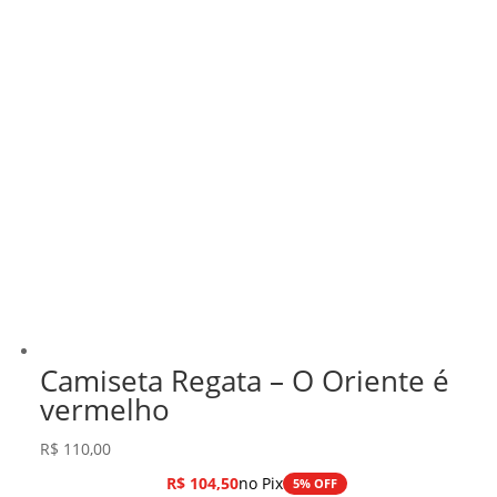
Camiseta Regata – O Oriente é
vermelho
R$
110,00
R$
104,50
no Pix
5% OFF