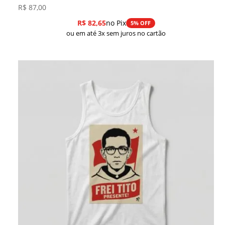
R$
87,00
R$
82,65
no Pix
5% OFF
ou em até 3x sem juros no cartão