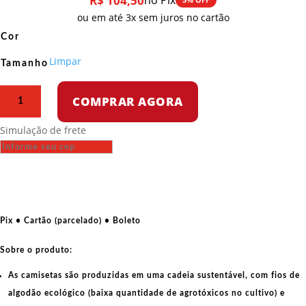
R$
104,50
no Pix
ou em até 3x sem juros no cartão
Cor
Limpar
Tamanho
Camiseta
COMPRAR AGORA
Regata
–
Simulação de frete
Temos
metrô
quantidade
Pix • Cartão (parcelado) • Boleto
Sobre o produto:
As camisetas são produzidas em uma cadeia sustentável, com fios de
algodão ecológico
(baixa quantidade de agrotóxicos no cultivo) e