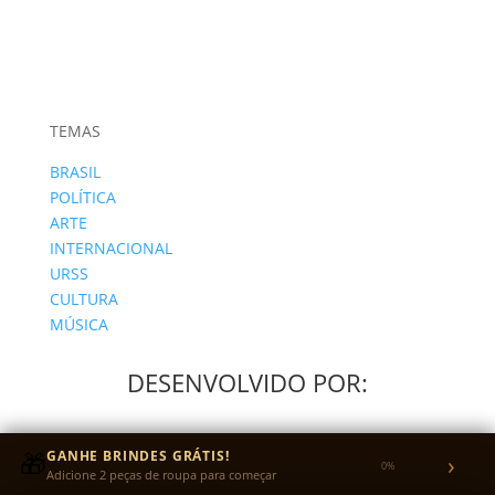
TEMAS
BRASIL
POLÍTICA
ARTE
INTERNACIONAL
URSS
CULTURA
MÚSICA
DESENVOLVIDO POR:
🎁
GANHE BRINDES GRÁTIS!
›
0%
Adicione 2 peças de roupa para começar