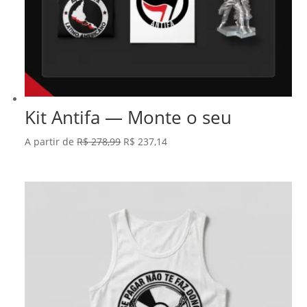
Kit Antifa — Monte o seu
O
O
A partir de
R$
278,99
R$
237,14
preço
preço
original
atual
era:
é:
R$ 278,99.
R$ 237,14.