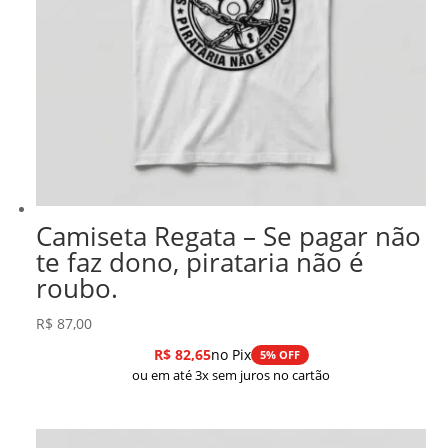
Camiseta Regata – Se pagar não
te faz dono, pirataria não é
roubo.
R$
87,00
R$
82,65
no Pix
5% OFF
ou em até 3x sem juros no cartão